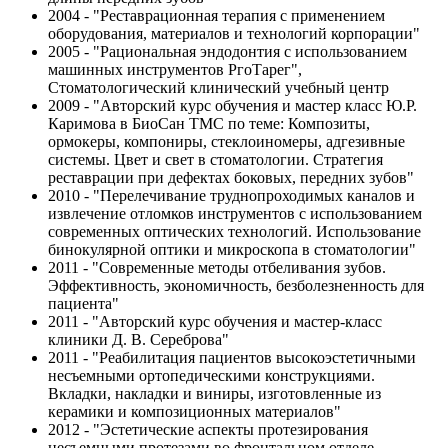
2004 - "Реставрационная терапия с применением
оборудования, материалов и технологий корпорации"
2005 - "Рациональная эндодонтия с использованием
машинных инструментов РгоТарег",
Стоматологический клинический учебный центр
2009 - "Авторский курс обучения и мастер класс Ю.Р.
Каримова в БиоСан ТМС по теме: Композиты,
ормокеры, компониры, стеклоиномеры, адгезивные
системы. Цвет и свет в стоматологии. Стратегия
реставрации при дефектах боковых, передних зубов"
2010 - "Перелечивание труднопроходимых каналов и
извлечение отломков инструментов с использованием
современных оптических технологий. Использование
бинокулярной оптики и микроскопа в стоматологии"
2011 - "Современные методы отбеливания зубов.
Эффективность, экономичность, безболезненность для
пациента"
2011 - "Авторский курс обучения и мастер-класс
клиники Д. В. Сереброва"
2011 - "Реабилитация пациентов высокоэстетичными
несъемными ортопедическими конструкциями.
Вкладки, накладки и виниры, изготовленные из
керамики и композиционных материалов"
2012 - "Эстетические аспекты протезирования
несъемными протезами во фронтальном отделе.