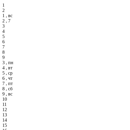
1
2
1 , вс
2 , 7
3
4
5
6
7
8
9
3 , пн
4 , вт
5 , ср
6 , чт
7 , пт
8 , сб
9 , вс
10
11
12
13
14
15