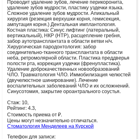
Проводит удаление зубов, лечение перикоронита,
удаление зубов мудрости, пластику уздечки языка.
Сложное удаление зубов мудрости. Апикальный
хирургия (резекция верхушки корня, гемисекция,
ампутация корня.) Дентальная имплантология.
Костная пластика: Синус лифтинг (латеральный,
вертикальный), НКР (НТР), расщепление гребня,
забор аутотрансплантата в области ветви н/ч.
Хирургическая пародонтология: забор
соединительно-тканного трансплантата в области
неба, ретромолярной области. Пластика преддверья
полости рта, коррекция уздечки (френупластика).
Удаление доброкачественных новообразований
ЧЛО. Травматология ЧЛО. Иммобилизация челюстей
(двучелюстное шинирование). Лечение
воспалительных заболеваний ЧЛО и их осложнений.
Синусотомия, закрытие ороантрального соустья.
Стаж: 10,
Рейтинг: 4.3,
Стоимость приема от ₽.
Цены могут незначительно отличаться.
Стоматология Менделеев на Курской
Телефон для записи: