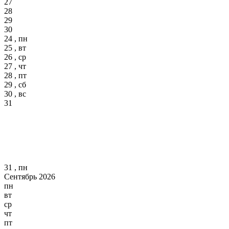
27
28
29
30
24 , пн
25 , вт
26 , ср
27 , чт
28 , пт
29 , сб
30 , вс
31
31 , пн
Сентябрь 2026
пн
вт
ср
чт
пт