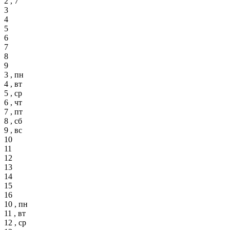
2 , 7
3
4
5
6
7
8
9
3 , пн
4 , вт
5 , ср
6 , чт
7 , пт
8 , сб
9 , вс
10
11
12
13
14
15
16
10 , пн
11 , вт
12 , ср