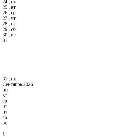
24 , пн
25 , вт
26 , ср
27 , чт
28 , пт
29 , сб
30 , вс
31
31 , пн
Сентябрь 2026
пн
вт
ср
чт
пт
сб
вс
1