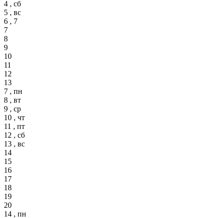
4 , сб
5 , вс
6 , 7
7
8
9
10
11
12
13
7 , пн
8 , вт
9 , ср
10 , чт
11 , пт
12 , сб
13 , вс
14
15
16
17
18
19
20
14 , пн