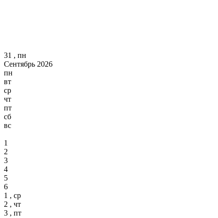
31 , пн
Сентябрь 2026
пн
вт
ср
чт
пт
сб
вс
1
2
3
4
5
6
1 , ср
2 , чт
3 , пт