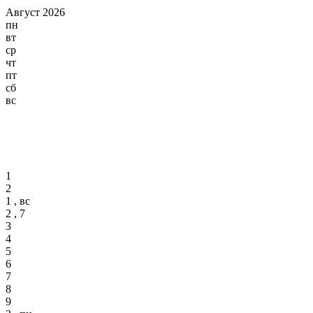
Август 2026
пн
вт
ср
чт
пт
сб
вс
1
2
1 , вс
2 , 7
3
4
5
6
7
8
9