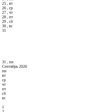
25 , вт
26 , ср
27 , чт
28 , пт
29 , сб
30 , вс
31
31 , пн
Сентябрь 2026
пн
вт
ср
чт
пт
сб
вс
1
2