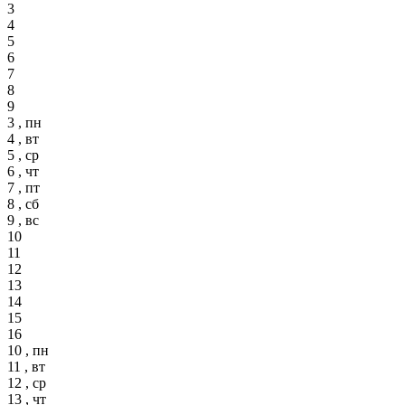
3
4
5
6
7
8
9
3 , пн
4 , вт
5 , ср
6 , чт
7 , пт
8 , сб
9 , вс
10
11
12
13
14
15
16
10 , пн
11 , вт
12 , ср
13 , чт