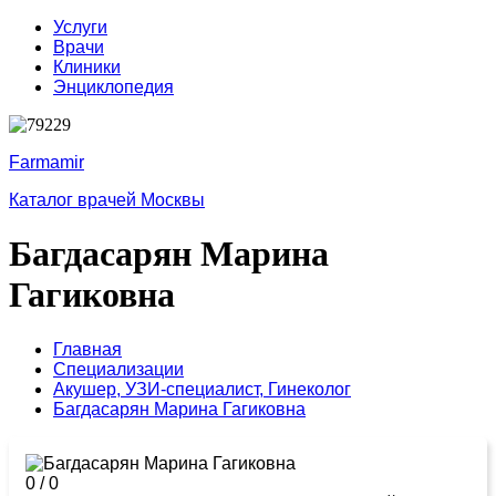
Услуги
Врачи
Клиники
Энциклопедия
Farmamir
Каталог врачей Москвы
Багдасарян Марина
Гагиковна
Главная
Специализации
Акушер,
УЗИ-специалист,
Гинеколог
Багдасарян Марина Гагиковна
0
/
0