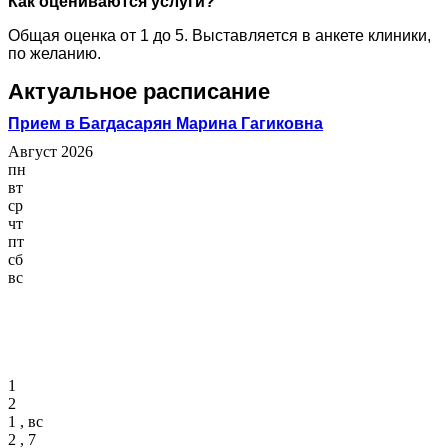
Как оцениваются услуги?
Общая оценка от 1 до 5. Выставляется в анкете клиники,
по желанию.
Актуальное расписание
Прием в Багдасарян Марина Гагиковна
Август 2026
пн
вт
ср
чт
пт
сб
вс
1
2
1 , вс
2 , 7