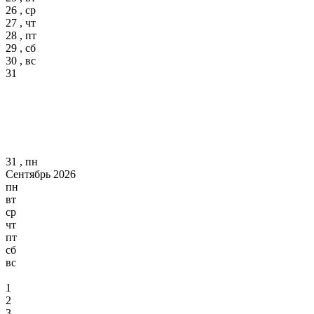
26 , ср
27 , чт
28 , пт
29 , сб
30 , вс
31
31 , пн
Сентябрь 2026
пн
вт
ср
чт
пт
сб
вс
1
2
3