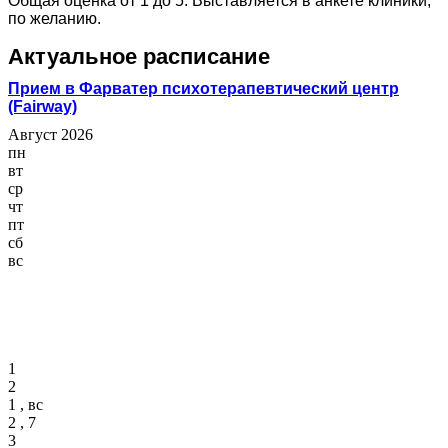
Общая оценка от 1 до 5. Выставляется в анкете клиники,
по желанию.
Актуальное расписание
Прием в Фарватер психотерапевтический центр
(Fairway)
Август 2026
пн
вт
ср
чт
пт
сб
вс
1
2
1 , вс
2 , 7
3