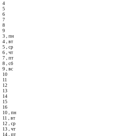
4
5
6
7
8
9
3 , пн
4 , вт
5 , ср
6 , чт
7 , пт
8 , сб
9 , вс
10
11
12
13
14
15
16
10 , пн
11 , вт
12 , ср
13 , чт
14 , пт