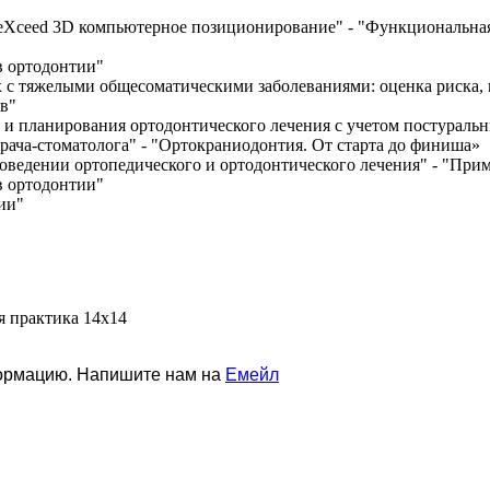
eXceed 3D компьютерное позиционирование" - "Функциональная 
в ортодонтии"
х с тяжелыми общесоматическими заболеваниями: оценка риска,
в"
 и планирования ортодонтического лечения с учетом постуральн
врача-стоматолога" - "Ортокраниодонтия. От старта до финиша»
оведении ортопедического и ортодонтического лечения" - "При
в ортодонтии"
ии"
я практика 14х14
формацию. Напишите нам на
Емейл