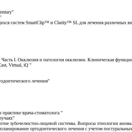
century"
"
хся систем SmartClip™ и Clarity™ SL для лечения различных 
 Часть І. Окклюзия и патология окклюзии. Клиническая функци
st, Virtual, iQ "
тодонтического лечения"
 практике врача-стоматолога "
лучаях"
итие зубочелюстно-лицевой системы. Вопросы этиологии анома
 планирование ортодонтического лечения с учетом постуральных