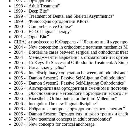
1997 - "Ортодонтия"
1998 - "Adult Treatment"
1999 - "Deep Bite"
1999 - "Treatment of Dental and Skeletal Asymmetrics"
1999 - "Философия ортодонтии Р.Рота"
2000 - "Comprehensive Course"
2000 - "ECO-Lingual Therapy"
2001 - "Open Bite"
США) и профессора К.Фаррела - ""Лекционный курс проф
2004 - "New conception in orthodontic treatment mechanics 
2004 - "Borderline cases between sergical and orthodotnic trea
2004 - "Менеджмент и маркетинг в стоматологии и орто
2005 - "15 Keys To Successful Orthodontic Treatment. A Simp
2005 - "Идеальная улыбка"
2005 - "Interdisciplinary cooperation between orthodontist and p
2005 - "Damon System2. Passive Self-Ligating Orthodontics"
2005 - "Damon System2. Passive Self-Ligating Orthodontics"
2005 - "Альтернативная ортодонтия в сменном и постоян
2005 - "Обоснование и методология ортодонтического л
2006 - "Bioesthetic Orthodontics for the third Millenium"
2006 - "Incognito: The new lingual discipline"
2006 - "Избранные вопросы ортодонтического лечения "
2006 - "Damon System: Ортодонтия низкого трения и слаб
2007 - "New treatment concepts in adult orthodontics"
2007 - "New concepts for cortical anchorage"