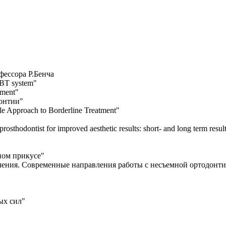
ессора Р.Бенча
MBT system"
tment"
донтии"
le Approach to Borderline Treatment"
rosthodontist for improved aesthetic results: short- and long term resul
ном прикусе"
ечения. Современные направления работы с несъемной ортодонти
ых сил"