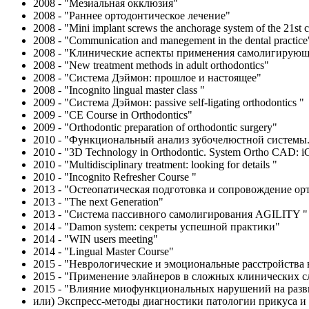
2008 - "Мезиальная окклюзия"
2008 - "Раннее ортодонтическое лечение"
2008 - "Mini implant screws the anchorage system of the 21st 
2008 - "Communication and manegement in the dental practice
2008 - "Клинические аспекты применения самолигирующи
2008 - "New treatment methods in adult orthodontics"
2008 - "Система Дэймон: прошлое и настоящее"
2008 - "Incognito lingual master class "
2009 - "Система Дэймон: passive self-ligating orthodontics "
2009 - "CE Course in Orthodontics"
2009 - "Orthodontic preparation of orthodontic surgery"
2010 - "Функциональный анализ зубочелюстной системы.
2010 - "3D Technology in Orthodontic. System Ortho CAD: iCa
2010 - "Multidisciplinary treatment: looking for details "
2010 - "Incognito Refresher Course "
2013 - "Остеопатическая подготовка и сопровождение ор
2013 - "The next Generation"
2013 - "Система пассивного самолигирования AGILITY "
2014 - "Damon system: секреты успешной практики"
2014 - "WIN users meeting"
2014 - "Lingual Master Course"
2015 - "Неврологические и эмоциональные расстройства в
2015 - "Применение элайнеров в сложных клинических с
2015 - "Влияние миофункциональных нарушений на разв
или) Экспресс-методы диагностики патологии прикуса и