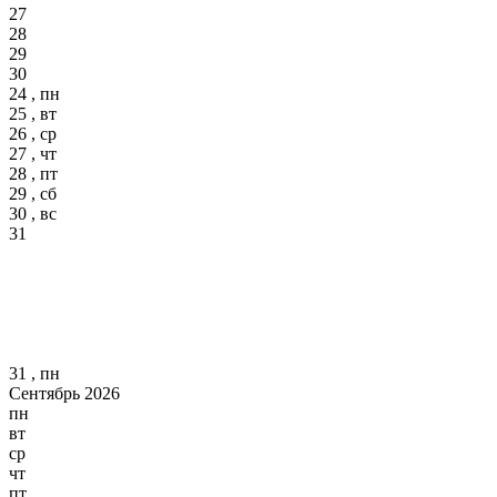
27
28
29
30
24 , пн
25 , вт
26 , ср
27 , чт
28 , пт
29 , сб
30 , вс
31
31 , пн
Сентябрь 2026
пн
вт
ср
чт
пт