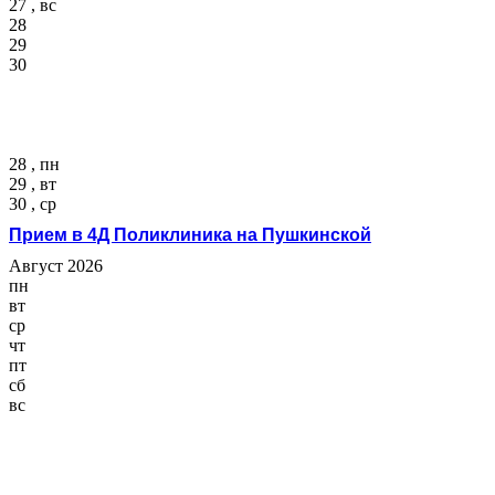
27 , вс
28
29
30
28 , пн
29 , вт
30 , ср
Прием в 4Д Поликлиника на Пушкинской
Август 2026
пн
вт
ср
чт
пт
сб
вс