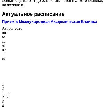
Общая оценка от 1 до 5. Выставляется в анкете клиники,
по желанию.
Актуальное расписание
Прием в Международная Академическая Клиника
Август 2026
пн
вт
ср
чт
пт
сб
вс
1
2
1 , вс
2 , 7
3
4