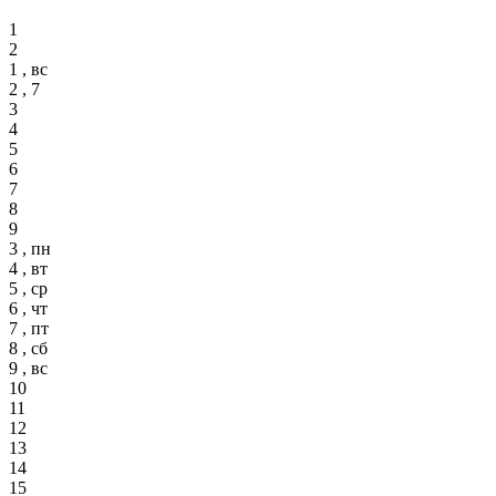
1
2
1 , вс
2 , 7
3
4
5
6
7
8
9
3 , пн
4 , вт
5 , ср
6 , чт
7 , пт
8 , сб
9 , вс
10
11
12
13
14
15