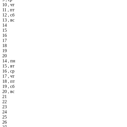
10 , чт
11 , пт
12 , сб
13 , вс
14
15
16
17
18
19
20
14 , пн
15 , вт
16 , ср
17 , чт
18 , пт
19 , сб
20 , вс
21
22
23
24
25
26