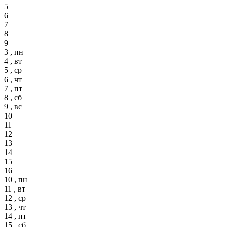
5
6
7
8
9
3 , пн
4 , вт
5 , ср
6 , чт
7 , пт
8 , сб
9 , вс
10
11
12
13
14
15
16
10 , пн
11 , вт
12 , ср
13 , чт
14 , пт
15 , сб