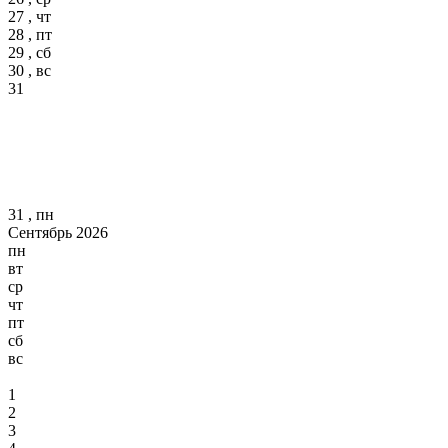
27 , чт
28 , пт
29 , сб
30 , вс
31
31 , пн
Сентябрь 2026
пн
вт
ср
чт
пт
сб
вс
1
2
3