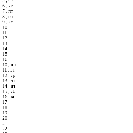
5 , ср
6 , чт
7 , пт
8 , сб
9 , вс
10
11
12
13
14
15
16
10 , пн
11 , вт
12 , ср
13 , чт
14 , пт
15 , сб
16 , вс
17
18
19
20
21
22