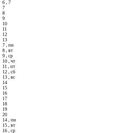
6 , 7
7
8
9
10
11
12
13
7 , пн
8 , вт
9 , ср
10 , чт
11 , пт
12 , сб
13 , вс
14
15
16
17
18
19
20
14 , пн
15 , вт
16 , ср