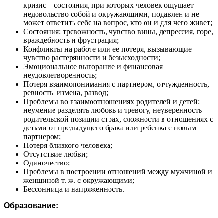
кризис – состояния, при которых человек ощущает
недовольство собой и окружающими, подавлен и не
может ответить себе на вопрос, кто он и для чего живет;
Состояния: тревожность, чувство вины, депрессия, горе,
враждебность и фрустрация;
Конфликты на работе или ее потеря, вызывающие
чувство растерянности и безысходности;
Эмоциональное выгорание и финансовая
неудовлетворенность;
Потеря взаимопонимания с партнером, отчужденность,
ревность, измена, развод;
Проблемы во взаимоотношениях родителей и детей:
неумение разделять любовь и тревогу, неуверенность
родительской позиции страх, сложности в отношениях с
детьми от предыдущего брака или ребенка с новым
партнером;
Потеря близкого человека;
Отсутствие любви;
Одиночество;
Проблемы в построении отношений между мужчиной и
женщиной т. ж. с окружающими;
Бессонница и напряженность.
Образование: