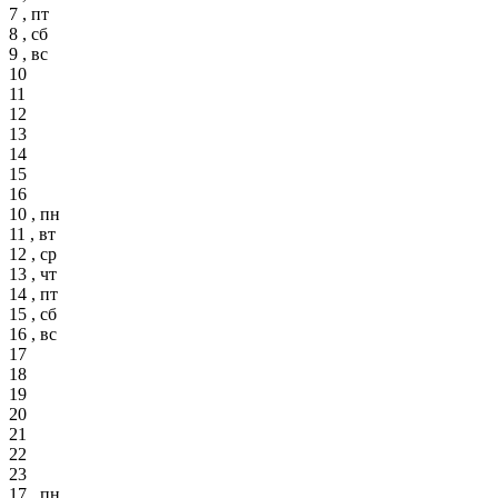
7 , пт
8 , сб
9 , вс
10
11
12
13
14
15
16
10 , пн
11 , вт
12 , ср
13 , чт
14 , пт
15 , сб
16 , вс
17
18
19
20
21
22
23
17 , пн