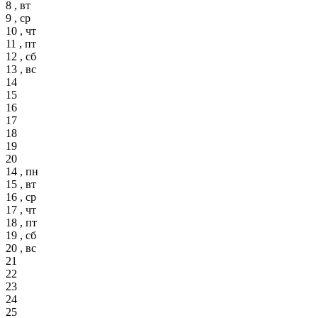
8 , вт
9 , ср
10 , чт
11 , пт
12 , сб
13 , вс
14
15
16
17
18
19
20
14 , пн
15 , вт
16 , ср
17 , чт
18 , пт
19 , сб
20 , вс
21
22
23
24
25