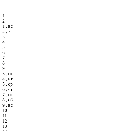
1
2
1 , вс
2 , 7
3
4
5
6
7
8
9
3 , пн
4 , вт
5 , ср
6 , чт
7 , пт
8 , сб
9 , вс
10
11
12
13