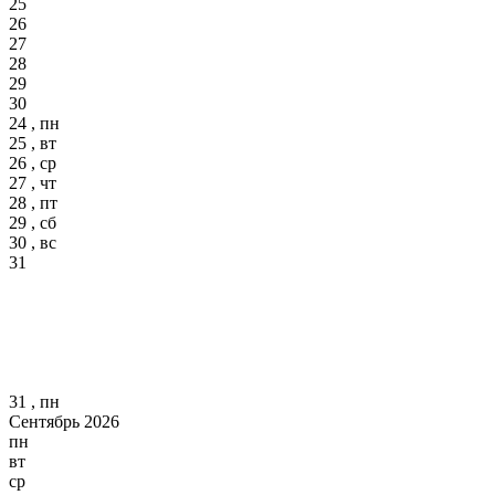
25
26
27
28
29
30
24 , пн
25 , вт
26 , ср
27 , чт
28 , пт
29 , сб
30 , вс
31
31 , пн
Сентябрь 2026
пн
вт
ср