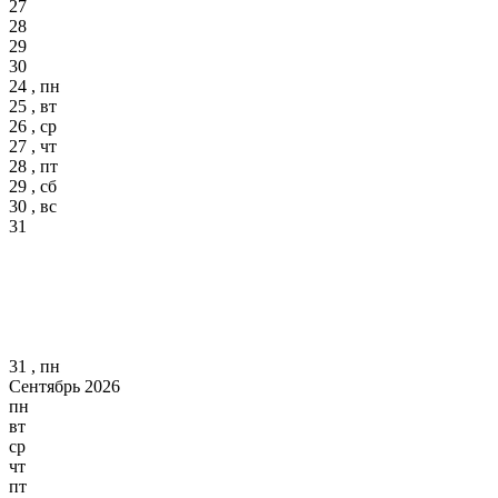
27
28
29
30
24 , пн
25 , вт
26 , ср
27 , чт
28 , пт
29 , сб
30 , вс
31
31 , пн
Сентябрь 2026
пн
вт
ср
чт
пт