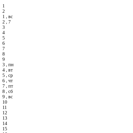
1
2
1 , вс
2 , 7
3
4
5
6
7
8
9
3 , пн
4 , вт
5 , ср
6 , чт
7 , пт
8 , сб
9 , вс
10
11
12
13
14
15