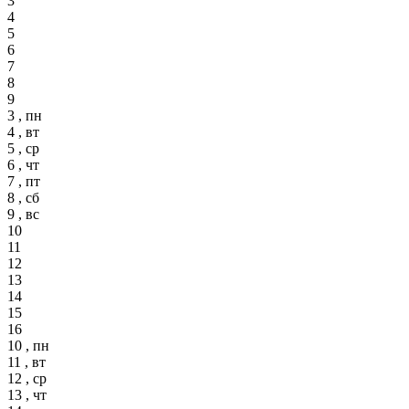
3
4
5
6
7
8
9
3 , пн
4 , вт
5 , ср
6 , чт
7 , пт
8 , сб
9 , вс
10
11
12
13
14
15
16
10 , пн
11 , вт
12 , ср
13 , чт