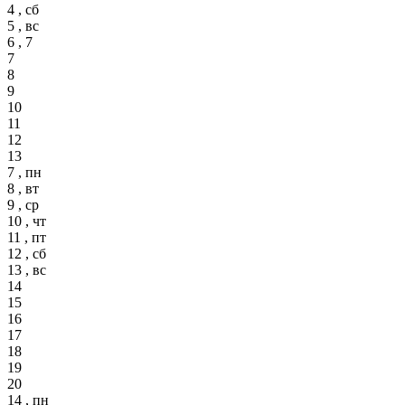
4 , сб
5 , вс
6 , 7
7
8
9
10
11
12
13
7 , пн
8 , вт
9 , ср
10 , чт
11 , пт
12 , сб
13 , вс
14
15
16
17
18
19
20
14 , пн