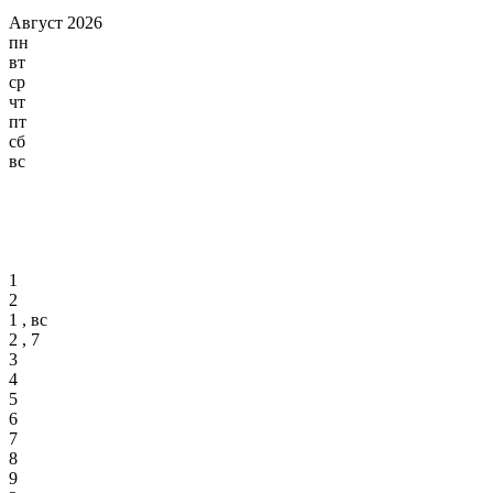
Август 2026
пн
вт
ср
чт
пт
сб
вс
1
2
1 , вс
2 , 7
3
4
5
6
7
8
9