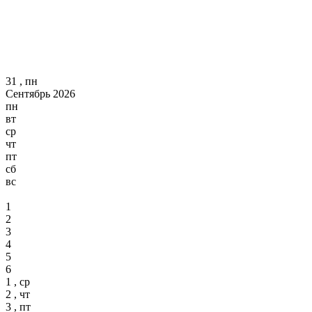
31 , пн
Сентябрь 2026
пн
вт
ср
чт
пт
сб
вс
1
2
3
4
5
6
1 , ср
2 , чт
3 , пт