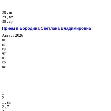
28 , пн
29 , вт
30 , ср
Прием в Бородина Светлана Владимировна
Август 2026
пн
вт
ср
чт
пт
сб
вс
1
2
1 , вс
2 , 7