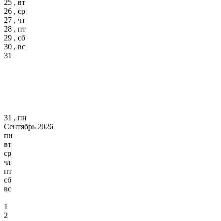
25 , вт
26 , ср
27 , чт
28 , пт
29 , сб
30 , вс
31
31 , пн
Сентябрь 2026
пн
вт
ср
чт
пт
сб
вс
1
2