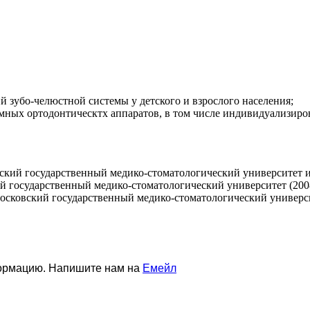
 зубо-челюстной системы у детского и взрослого населения;
мных ортодонтическтх аппаратов, в том числе индивидуализиро
кий государственный медико-стоматологический университет им
 государственный медико-стоматологический университет (2008
сковский государственный медико-стоматологический университ
формацию. Напишите нам на
Емейл