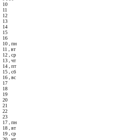
10
11
12
13
14
15
16
10 , пн
11 , вт
12 , ср
13 , чт
14 , пт
15 , сб
16 , вс
17
18
19
20
21
22
23
17 , пн
18 , вт
19 , ср
20 , чт