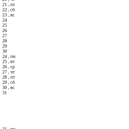
21 , пт
22 , сб
23 , вс
24
25
26
27
28
29
30
24 , пн
25 , вт
26 , ср
27 , чт
28 , пт
29 , сб
30 , вс
31
31 , пн