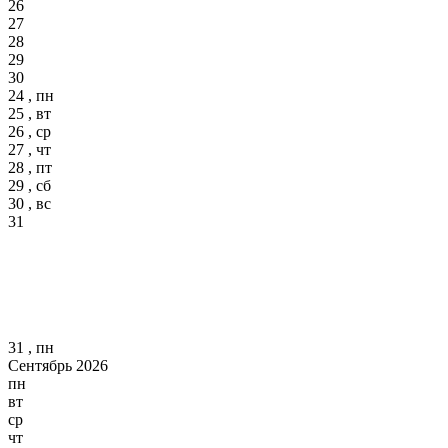
26
27
28
29
30
24 , пн
25 , вт
26 , ср
27 , чт
28 , пт
29 , сб
30 , вс
31
31 , пн
Сентябрь 2026
пн
вт
ср
чт