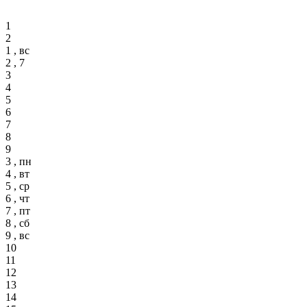
1
2
1 , вс
2 , 7
3
4
5
6
7
8
9
3 , пн
4 , вт
5 , ср
6 , чт
7 , пт
8 , сб
9 , вс
10
11
12
13
14