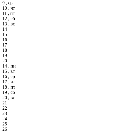
9 , ср
10 , чт
11 , пт
12 , сб
13 , вс
14
15
16
17
18
19
20
14 , пн
15 , вт
16 , ср
17 , чт
18 , пт
19 , сб
20 , вс
21
22
23
24
25
26