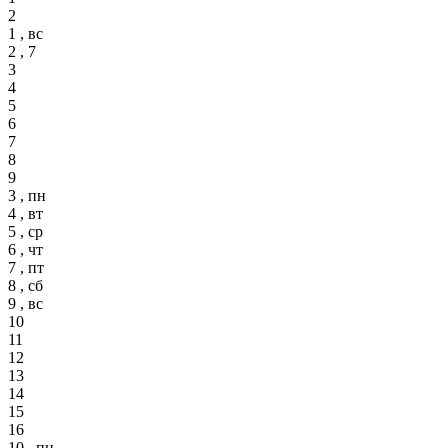
2
1 , вс
2 , 7
3
4
5
6
7
8
9
3 , пн
4 , вт
5 , ср
6 , чт
7 , пт
8 , сб
9 , вс
10
11
12
13
14
15
16
10 , пн