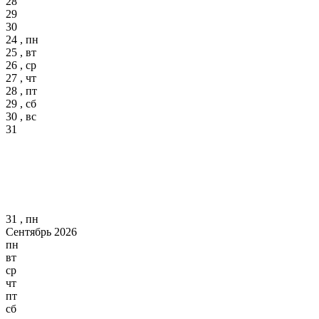
28
29
30
24 , пн
25 , вт
26 , ср
27 , чт
28 , пт
29 , сб
30 , вс
31
31 , пн
Сентябрь 2026
пн
вт
ср
чт
пт
сб