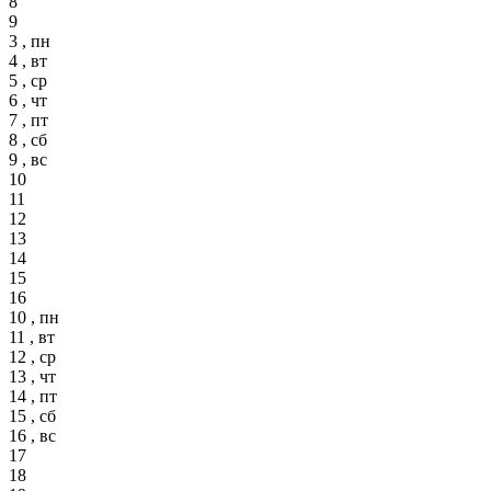
8
9
3 , пн
4 , вт
5 , ср
6 , чт
7 , пт
8 , сб
9 , вс
10
11
12
13
14
15
16
10 , пн
11 , вт
12 , ср
13 , чт
14 , пт
15 , сб
16 , вс
17
18