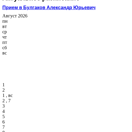
Прием в Булгаков Александр Юрьевич
Август 2026
пн
вт
ср
чт
пт
сб
вс
1
2
1 , вс
2 , 7
3
4
5
6
7