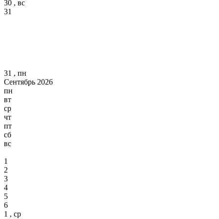
30 , вс
31
31 , пн
Сентябрь 2026
пн
вт
ср
чт
пт
сб
вс
1
2
3
4
5
6
1 , ср