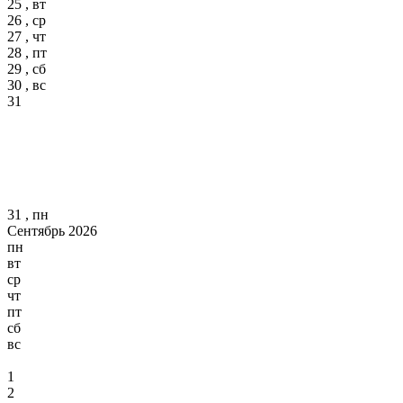
25 , вт
26 , ср
27 , чт
28 , пт
29 , сб
30 , вс
31
31 , пн
Сентябрь 2026
пн
вт
ср
чт
пт
сб
вс
1
2