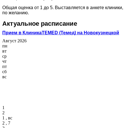
Общая оценка от 1 до 5. Выставляется в анкете клиники,
по желанию.
Актуальное расписание
Прием в КлиникаTEMED (Темед) на Новокузнецкой
Август 2026
пн
вт
ср
чт
пт
сб
вс
1
2
1 , вс
2 , 7