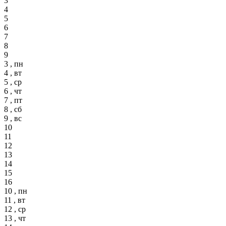
3
4
5
6
7
8
9
3 , пн
4 , вт
5 , ср
6 , чт
7 , пт
8 , сб
9 , вс
10
11
12
13
14
15
16
10 , пн
11 , вт
12 , ср
13 , чт