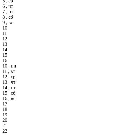
5 , ср
6 , чт
7 , пт
8 , сб
9 , вс
10
11
12
13
14
15
16
10 , пн
11 , вт
12 , ср
13 , чт
14 , пт
15 , сб
16 , вс
17
18
19
20
21
22