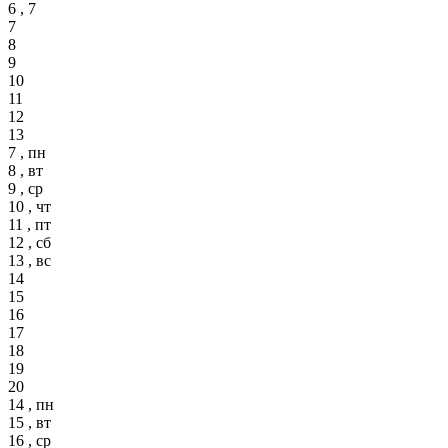
6 , 7
7
8
9
10
11
12
13
7 , пн
8 , вт
9 , ср
10 , чт
11 , пт
12 , сб
13 , вс
14
15
16
17
18
19
20
14 , пн
15 , вт
16 , ср