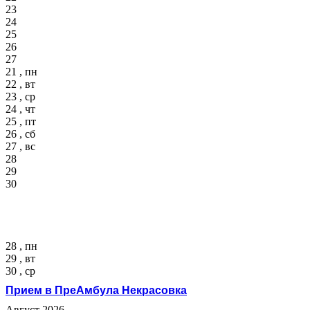
23
24
25
26
27
21 , пн
22 , вт
23 , ср
24 , чт
25 , пт
26 , сб
27 , вс
28
29
30
28 , пн
29 , вт
30 , ср
Прием в ПреАмбула Некрасовка
Август 2026