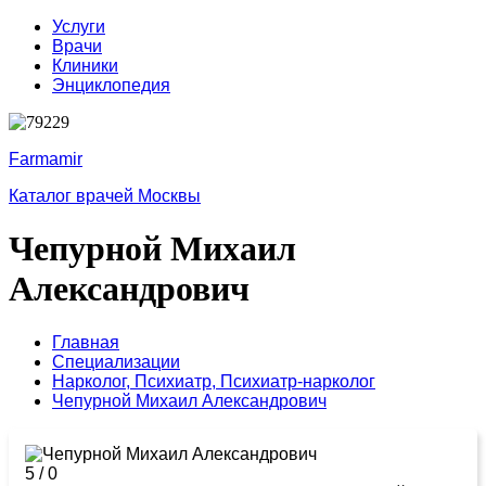
Услуги
Врачи
Клиники
Энциклопедия
Farmamir
Каталог врачей Москвы
Чепурной Михаил
Александрович
Главная
Специализации
Нарколог,
Психиатр,
Психиатр-нарколог
Чепурной Михаил Александрович
5
/
0