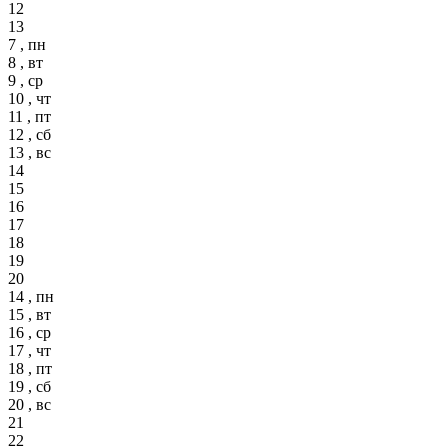
12
13
7 , пн
8 , вт
9 , ср
10 , чт
11 , пт
12 , сб
13 , вс
14
15
16
17
18
19
20
14 , пн
15 , вт
16 , ср
17 , чт
18 , пт
19 , сб
20 , вс
21
22