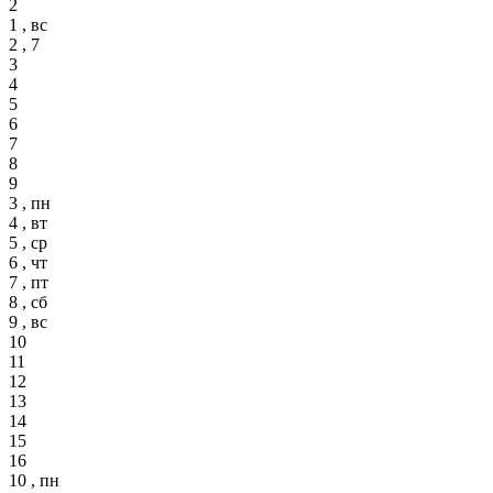
2
1 , вс
2 , 7
3
4
5
6
7
8
9
3 , пн
4 , вт
5 , ср
6 , чт
7 , пт
8 , сб
9 , вс
10
11
12
13
14
15
16
10 , пн