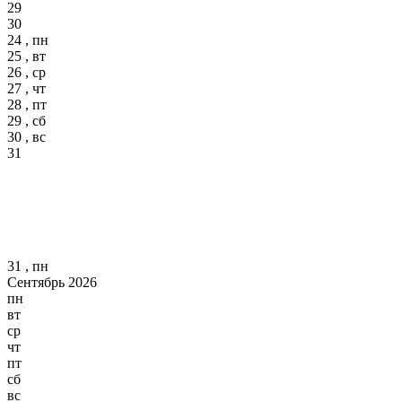
29
30
24 , пн
25 , вт
26 , ср
27 , чт
28 , пт
29 , сб
30 , вс
31
31 , пн
Сентябрь 2026
пн
вт
ср
чт
пт
сб
вс