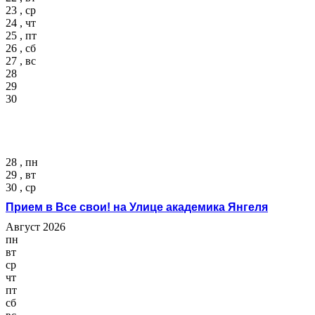
23 , ср
24 , чт
25 , пт
26 , сб
27 , вс
28
29
30
28 , пн
29 , вт
30 , ср
Прием в Все свои! на Улице академика Янгеля
Август 2026
пн
вт
ср
чт
пт
сб