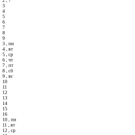
2 , 7
3
4
5
6
7
8
9
3 , пн
4 , вт
5 , ср
6 , чт
7 , пт
8 , сб
9 , вс
10
11
12
13
14
15
16
10 , пн
11 , вт
12 , ср