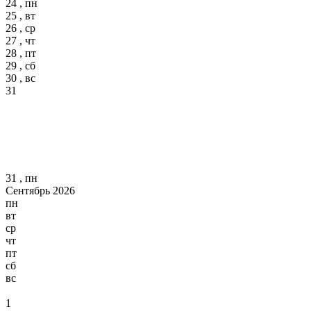
24 , пн
25 , вт
26 , ср
27 , чт
28 , пт
29 , сб
30 , вс
31
31 , пн
Сентябрь 2026
пн
вт
ср
чт
пт
сб
вс
1