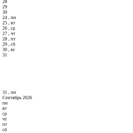
28
29
30
24 , пн
25 , вт
26 , ср
27 , чт
28 , пт
29 , сб
30 , вс
31
31 , пн
Сентябрь 2026
пн
вт
ср
чт
пт
сб