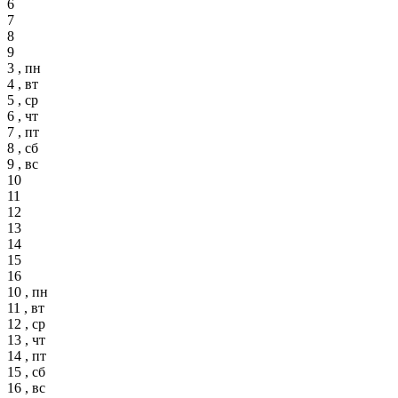
6
7
8
9
3 , пн
4 , вт
5 , ср
6 , чт
7 , пт
8 , сб
9 , вс
10
11
12
13
14
15
16
10 , пн
11 , вт
12 , ср
13 , чт
14 , пт
15 , сб
16 , вс