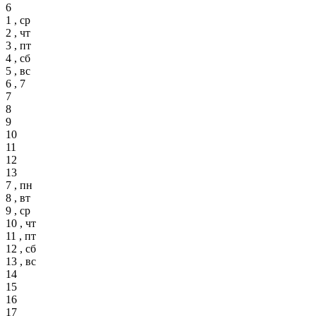
6
1 , ср
2 , чт
3 , пт
4 , сб
5 , вс
6 , 7
7
8
9
10
11
12
13
7 , пн
8 , вт
9 , ср
10 , чт
11 , пт
12 , сб
13 , вс
14
15
16
17