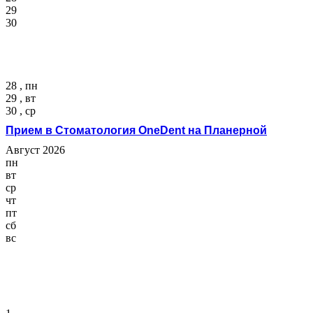
29
30
28 , пн
29 , вт
30 , ср
Прием в Стоматология OneDent на Планерной
Август 2026
пн
вт
ср
чт
пт
сб
вс