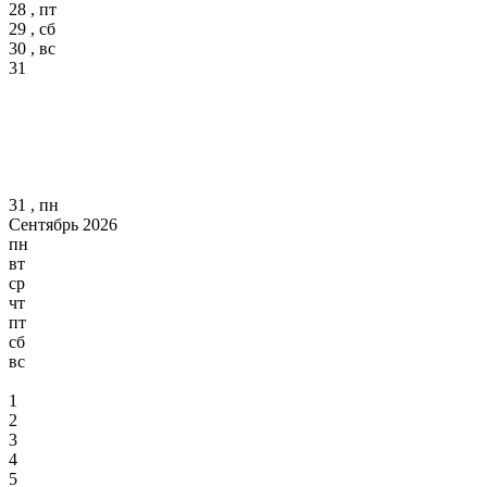
28 , пт
29 , сб
30 , вс
31
31 , пн
Сентябрь 2026
пн
вт
ср
чт
пт
сб
вс
1
2
3
4
5