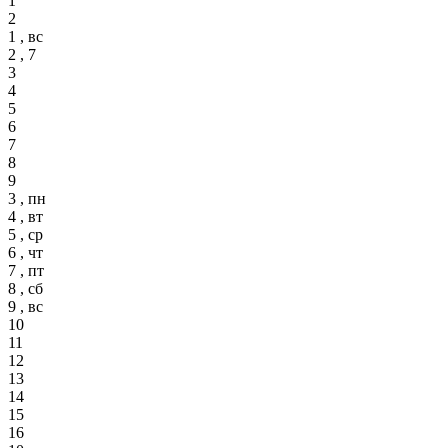
1
2
1 , вс
2 , 7
3
4
5
6
7
8
9
3 , пн
4 , вт
5 , ср
6 , чт
7 , пт
8 , сб
9 , вс
10
11
12
13
14
15
16