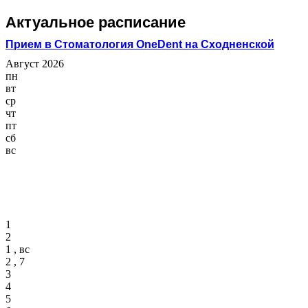
Актуальное расписание
Прием в Стоматология OneDent на Сходненской
Август 2026
пн
вт
ср
чт
пт
сб
вс
1
2
1 , вс
2 , 7
3
4
5