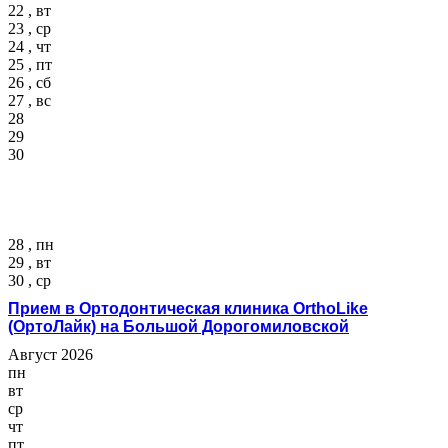
22 , вт
23 , ср
24 , чт
25 , пт
26 , сб
27 , вс
28
29
30
28 , пн
29 , вт
30 , ср
Прием в Ортодонтическая клиника OrthoLike
(ОртоЛайк) на Большой Дорогомиловской
Август 2026
пн
вт
ср
чт
пт