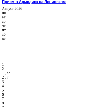
Прием в Армедика на Ленинском
Август 2026
пн
вт
ср
чт
пт
сб
вс
1
2
1 , вс
2 , 7
3
4
5
6
7
8