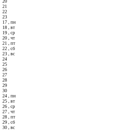
20
21
22
23
17 , пн
18 , вт
19 , ср
20 , чт
21 , пт
22 , сб
23 , вс
24
25
26
27
28
29
30
24 , пн
25 , вт
26 , ср
27 , чт
28 , пт
29 , сб
30 , вс