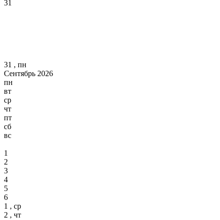
31
31 , пн
Сентябрь 2026
пн
вт
ср
чт
пт
сб
вс
1
2
3
4
5
6
1 , ср
2 , чт