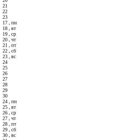
20
21
22
23
17 , пн
18 , вт
19 , ср
20 , чт
21 , пт
22 , сб
23 , вс
24
25
26
27
28
29
30
24 , пн
25 , вт
26 , ср
27 , чт
28 , пт
29 , сб
30 , вс