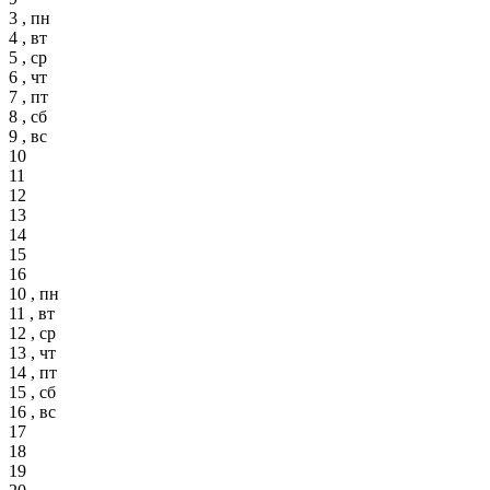
3 , пн
4 , вт
5 , ср
6 , чт
7 , пт
8 , сб
9 , вс
10
11
12
13
14
15
16
10 , пн
11 , вт
12 , ср
13 , чт
14 , пт
15 , сб
16 , вс
17
18
19