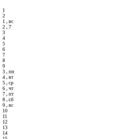
1
2
1 , вс
2 , 7
3
4
5
6
7
8
9
3 , пн
4 , вт
5 , ср
6 , чт
7 , пт
8 , сб
9 , вс
10
11
12
13
14
15