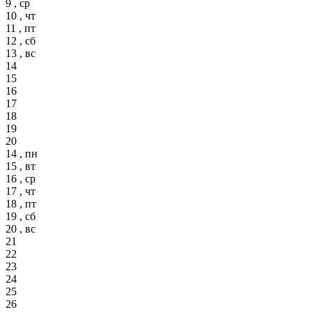
9 , ср
10 , чт
11 , пт
12 , сб
13 , вс
14
15
16
17
18
19
20
14 , пн
15 , вт
16 , ср
17 , чт
18 , пт
19 , сб
20 , вс
21
22
23
24
25
26