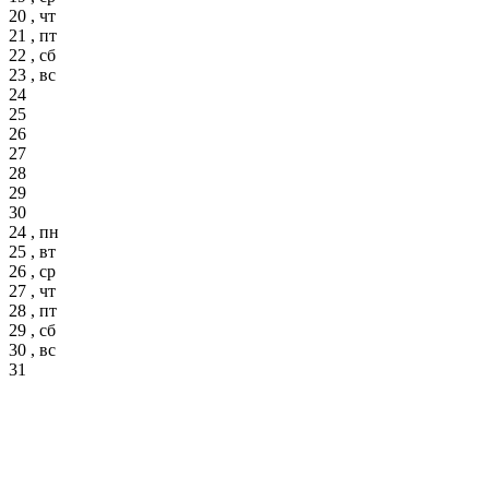
20 , чт
21 , пт
22 , сб
23 , вс
24
25
26
27
28
29
30
24 , пн
25 , вт
26 , ср
27 , чт
28 , пт
29 , сб
30 , вс
31