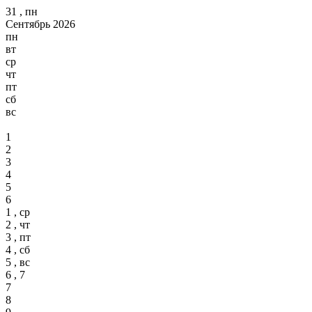
31 , пн
Сентябрь 2026
пн
вт
ср
чт
пт
сб
вс
1
2
3
4
5
6
1 , ср
2 , чт
3 , пт
4 , сб
5 , вс
6 , 7
7
8