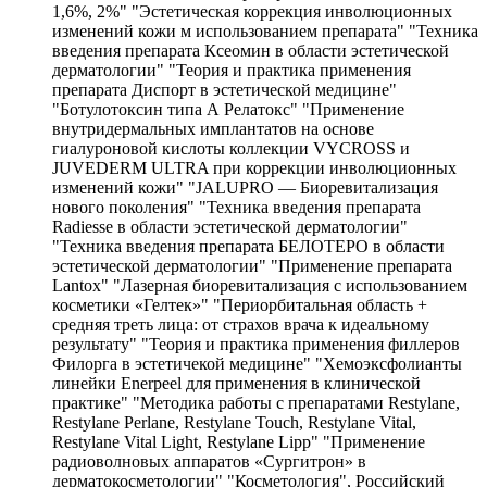
1,6%, 2%" "Эстетическая коррекция инволюционных
изменений кожи м использованием препарата" "Техника
введения препарата Ксеомин в области эстетической
дерматологии" "Теория и практика применения
препарата Диспорт в эстетической медицине"
"Ботулотоксин типа А Релатокс" "Применение
внутридермальных имплантатов на основе
гиалуроновой кислоты коллекции VYCROSS и
JUVEDERM ULTRA при коррекции инволюционных
изменений кожи" "JALUPRO — Биоревитализация
нового поколения" "Техника введения препарата
Radiesse в области эстетической дерматологии"
"Техника введения препарата БЕЛОТЕРО в области
эстетической дерматологии" "Применение препарата
Lantox" "Лазерная биоревитализация с использованием
косметики «Гелтек»" "Периорбитальная область +
средняя треть лица: от страхов врача к идеальному
результату" "Теория и практика применения филлеров
Филорга в эстетичекой медицине" "Хемоэксфолианты
линейки Enerpeel для применения в клинической
практике" "Методика работы с препаратами Restylane,
Restylane Perlane, Restylane Touch, Restylane Vital,
Restylane Vital Light, Restylane Lipp" "Применение
радиоволновых аппаратов «Сургитрон» в
дерматокосметологии" "Косметология", Российский