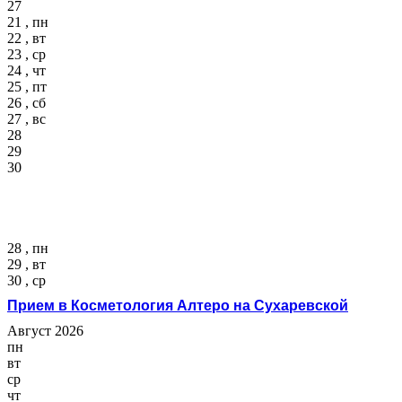
27
21 , пн
22 , вт
23 , ср
24 , чт
25 , пт
26 , сб
27 , вс
28
29
30
28 , пн
29 , вт
30 , ср
Прием в Косметология Алтеро на Сухаревской
Август 2026
пн
вт
ср
чт