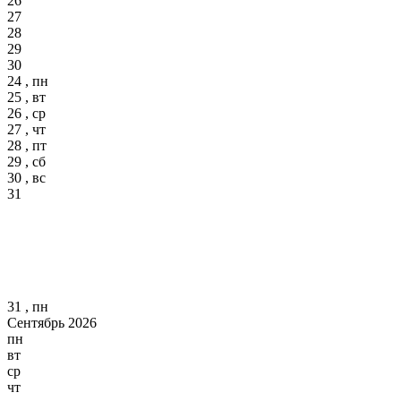
26
27
28
29
30
24 , пн
25 , вт
26 , ср
27 , чт
28 , пт
29 , сб
30 , вс
31
31 , пн
Сентябрь 2026
пн
вт
ср
чт