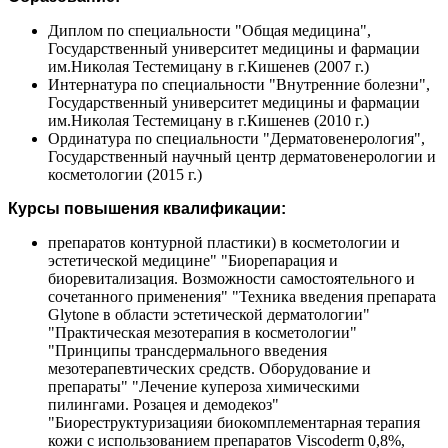
Диплом по специальности "Общая медицина",
Государственный университет медицины и фармации
им.Николая Тестемицану в г.Кишенев (2007 г.)
Интернатура по специальности "Внутренние болезни",
Государственный университет медицины и фармации
им.Николая Тестемицану в г.Кишенев (2010 г.)
Ординатура по специальности "Дерматовенерология",
Государственный научный центр дерматовенерологии и
косметологии (2015 г.)
Курсы повышения квалификации:
препаратов контурной пластики) в косметологии и
эстетической медицине" "Биорепарация и
биоревитализация. Возможности самостоятельного и
сочетанного применения" "Техника введения препарата
Glytone в области эстетической дерматологии"
"Практическая мезотерапия в косметологии"
"Принципы трансдермального введения
мезотерапевтических средств. Оборудование и
препараты" "Лечение купероза химическими
пилингами. Розацея и демодекоз"
"Биореструктуризацияи биокомплементарная терапия
кожи с использованием препаратов Viscoderm 0,8%,