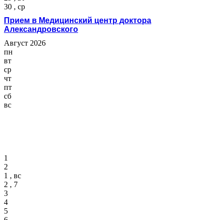
30 , ср
Прием в Медицинский центр доктора
Александровского
Август 2026
пн
вт
ср
чт
пт
сб
вс
1
2
1 , вс
2 , 7
3
4
5
6