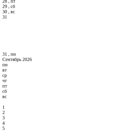
28 , пт
29 , сб
30 , вс
31
31 , пн
Сентябрь 2026
пн
вт
ср
чт
пт
сб
вс
1
2
3
4
5