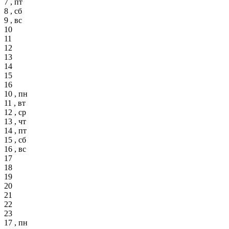
7 , пт
8 , сб
9 , вс
10
11
12
13
14
15
16
10 , пн
11 , вт
12 , ср
13 , чт
14 , пт
15 , сб
16 , вс
17
18
19
20
21
22
23
17 , пн