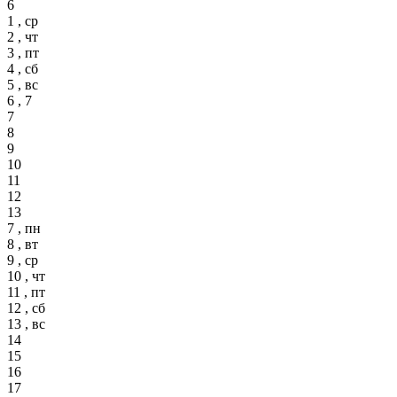
6
1 , ср
2 , чт
3 , пт
4 , сб
5 , вс
6 , 7
7
8
9
10
11
12
13
7 , пн
8 , вт
9 , ср
10 , чт
11 , пт
12 , сб
13 , вс
14
15
16
17