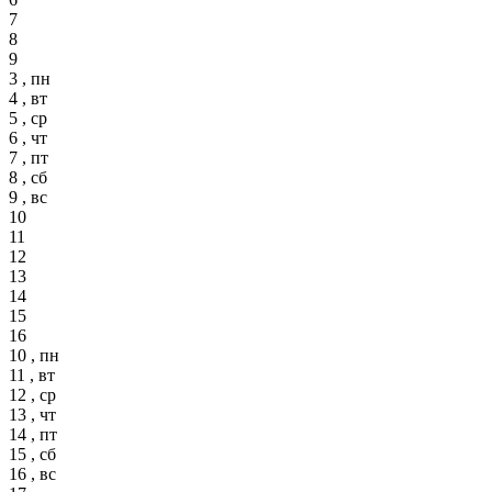
7
8
9
3 , пн
4 , вт
5 , ср
6 , чт
7 , пт
8 , сб
9 , вс
10
11
12
13
14
15
16
10 , пн
11 , вт
12 , ср
13 , чт
14 , пт
15 , сб
16 , вс