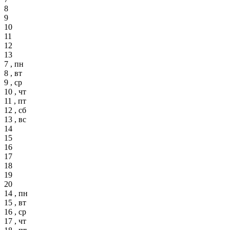
8
9
10
11
12
13
7 , пн
8 , вт
9 , ср
10 , чт
11 , пт
12 , сб
13 , вс
14
15
16
17
18
19
20
14 , пн
15 , вт
16 , ср
17 , чт