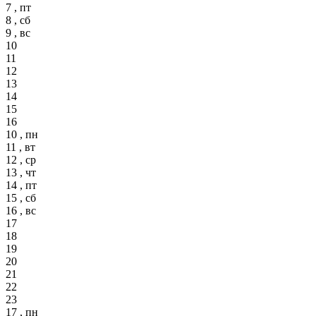
7 , пт
8 , сб
9 , вс
10
11
12
13
14
15
16
10 , пн
11 , вт
12 , ср
13 , чт
14 , пт
15 , сб
16 , вс
17
18
19
20
21
22
23
17 , пн