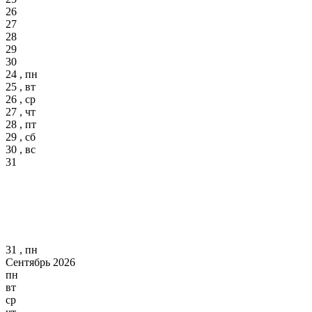
26
27
28
29
30
24 , пн
25 , вт
26 , ср
27 , чт
28 , пт
29 , сб
30 , вс
31
31 , пн
Сентябрь 2026
пн
вт
ср