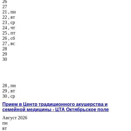
26
27
21 , пн
22 , вт
23 , ср
24 , чт
25 , пт
26 , сб
27 , вс
28
29
30
28 , пн
29 , вт
30 , ср
Прием в Центр традиционного акушерства и
семейной медицины - ЦТА Октябрьское поле
Август 2026
пн
вт