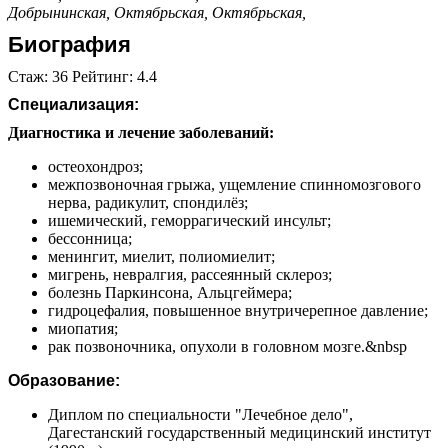
Добрынинская,
Октябрьская,
Октябрьская,
Биография
Стаж: 36 Рейтинг: 4.4
Специализация:
Диагностика и лечение заболеваний:
остеохондроз;
межпозвоночная грыжа, ущемление спинномозгового
нерва, радикулит, спондилёз;
ишемический, геморрагический инсульт;
бессонница;
менингит, миелит, полиомиелит;
мигрень, невралгия, рассеянный склероз;
болезнь Паркинсона, Альцгеймера;
гидроцефалия, повышенное внутричерепное давление;
миопатия;
рак позвоночника, опухоли в головном мозге.&nbsp
Образование:
Диплом по специальности "Лечебное дело",
Дагестанский государственный медицинский институт