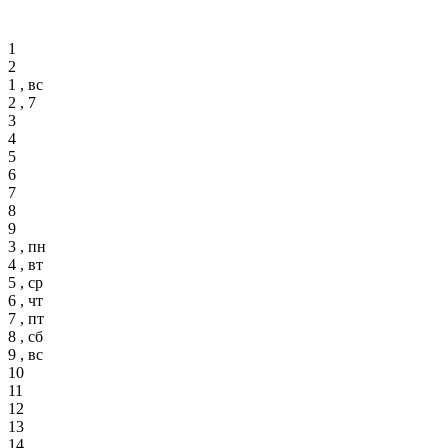
1
2
1 , вс
2 , 7
3
4
5
6
7
8
9
3 , пн
4 , вт
5 , ср
6 , чт
7 , пт
8 , сб
9 , вс
10
11
12
13
14