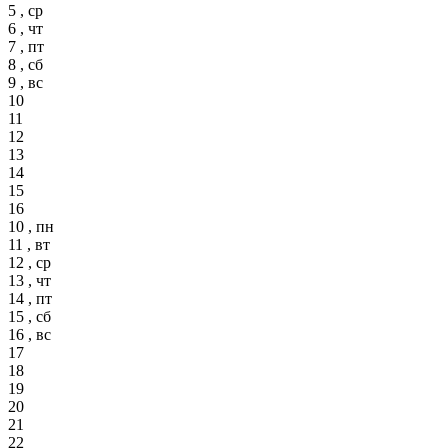
5 , ср
6 , чт
7 , пт
8 , сб
9 , вс
10
11
12
13
14
15
16
10 , пн
11 , вт
12 , ср
13 , чт
14 , пт
15 , сб
16 , вс
17
18
19
20
21
22