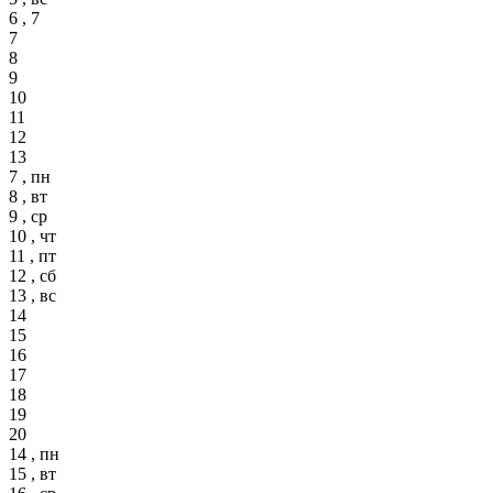
6 , 7
7
8
9
10
11
12
13
7 , пн
8 , вт
9 , ср
10 , чт
11 , пт
12 , сб
13 , вс
14
15
16
17
18
19
20
14 , пн
15 , вт