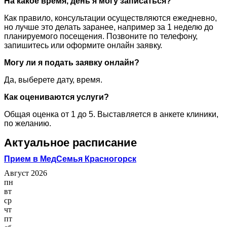
На какое время, день я могу записаться?
Как правило, консультации осуществляются ежедневно,
но лучше это делать заранее, например за 1 неделю до
планируемого посещения. Позвоните по телефону,
запишитесь или оформите онлайн заявку.
Могу ли я подать заявку онлайн?
Да, выберете дату, время.
Как оцениваются услуги?
Общая оценка от 1 до 5. Выставляется в анкете клиники,
по желанию.
Актуальное расписание
Прием в МедСемья Красногорск
Август 2026
пн
вт
ср
чт
пт