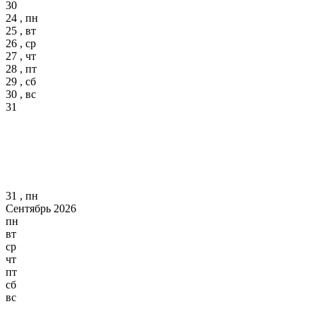
30
24 , пн
25 , вт
26 , ср
27 , чт
28 , пт
29 , сб
30 , вс
31
31 , пн
Сентябрь 2026
пн
вт
ср
чт
пт
сб
вс