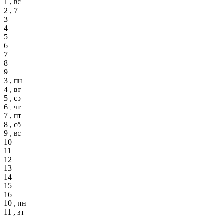
1 , вс
2 , 7
3
4
5
6
7
8
9
3 , пн
4 , вт
5 , ср
6 , чт
7 , пт
8 , сб
9 , вс
10
11
12
13
14
15
16
10 , пн
11 , вт