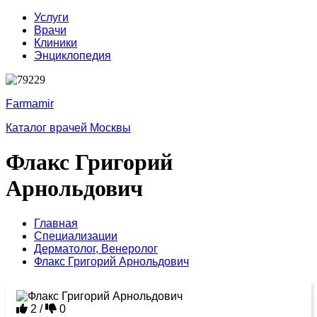
Услуги
Врачи
Клиники
Энциклопедия
Farmamir
Каталог врачей Москвы
Флакс Григорий
Арнольдович
Главная
Специализации
Дерматолог,
Венеролог
Флакс Григорий Арнольдович
2
/
0