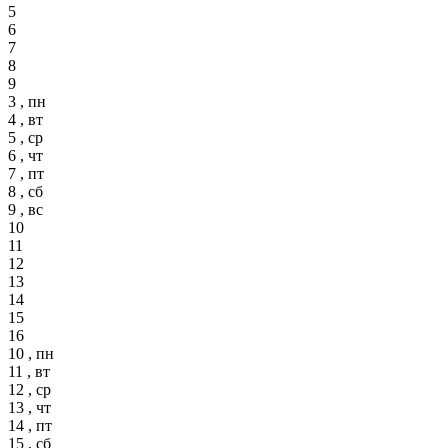
5
6
7
8
9
3 , пн
4 , вт
5 , ср
6 , чт
7 , пт
8 , сб
9 , вс
10
11
12
13
14
15
16
10 , пн
11 , вт
12 , ср
13 , чт
14 , пт
15 , сб