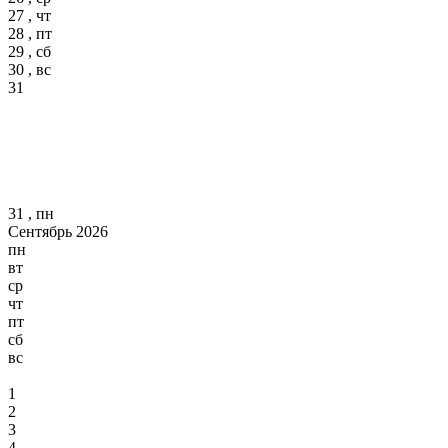
27 , чт
28 , пт
29 , сб
30 , вс
31
31 , пн
Сентябрь 2026
пн
вт
ср
чт
пт
сб
вс
1
2
3
4