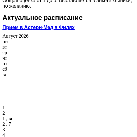
Общая оценка от 1 до 5. Выставляется в анкете клиники,
по желанию.
Актуальное расписание
Прием в Астери-Мед в Филях
Август 2026
пн
вт
ср
чт
пт
сб
вс
1
2
1 , вс
2 , 7
3
4