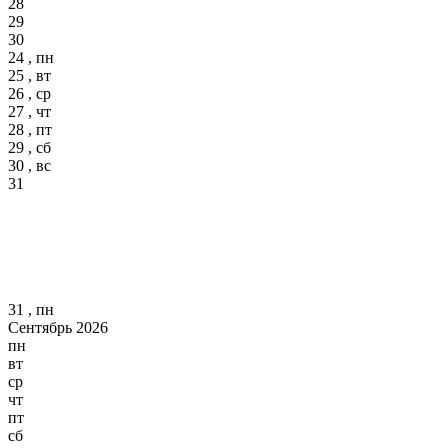
28
29
30
24 , пн
25 , вт
26 , ср
27 , чт
28 , пт
29 , сб
30 , вс
31
31 , пн
Сентябрь 2026
пн
вт
ср
чт
пт
сб