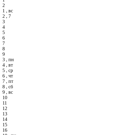
2
1 , вс
2 , 7
3
4
5
6
7
8
9
3 , пн
4 , вт
5 , ср
6 , чт
7 , пт
8 , сб
9 , вс
10
11
12
13
14
15
16