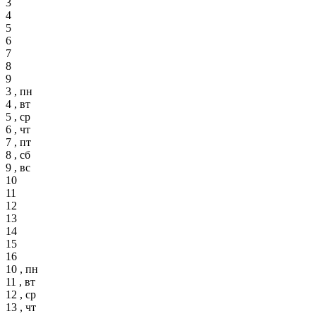
3
4
5
6
7
8
9
3 , пн
4 , вт
5 , ср
6 , чт
7 , пт
8 , сб
9 , вс
10
11
12
13
14
15
16
10 , пн
11 , вт
12 , ср
13 , чт