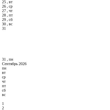
25 , вт
26 , ср
27 , чт
28 , пт
29 , сб
30 , вс
31
31 , пн
Сентябрь 2026
пн
вт
ср
чт
пт
сб
вс
1
2