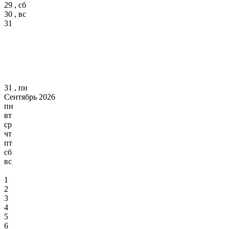
29 , сб
30 , вс
31
31 , пн
Сентябрь 2026
пн
вт
ср
чт
пт
сб
вс
1
2
3
4
5
6