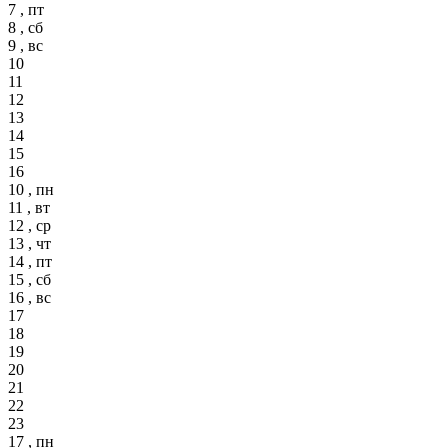
7 , пт
8 , сб
9 , вс
10
11
12
13
14
15
16
10 , пн
11 , вт
12 , ср
13 , чт
14 , пт
15 , сб
16 , вс
17
18
19
20
21
22
23
17 , пн