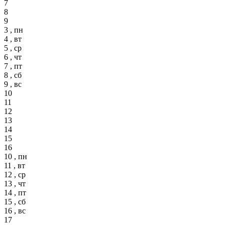
7
8
9
3 , пн
4 , вт
5 , ср
6 , чт
7 , пт
8 , сб
9 , вс
10
11
12
13
14
15
16
10 , пн
11 , вт
12 , ср
13 , чт
14 , пт
15 , сб
16 , вс
17