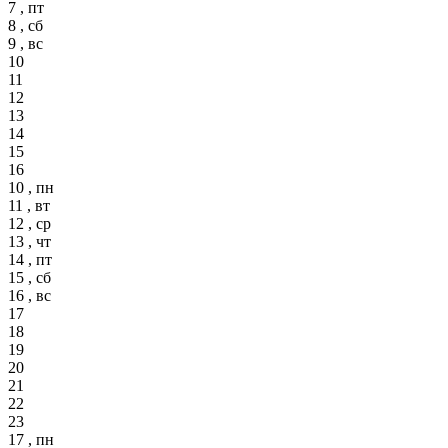
7 , пт
8 , сб
9 , вс
10
11
12
13
14
15
16
10 , пн
11 , вт
12 , ср
13 , чт
14 , пт
15 , сб
16 , вс
17
18
19
20
21
22
23
17 , пн