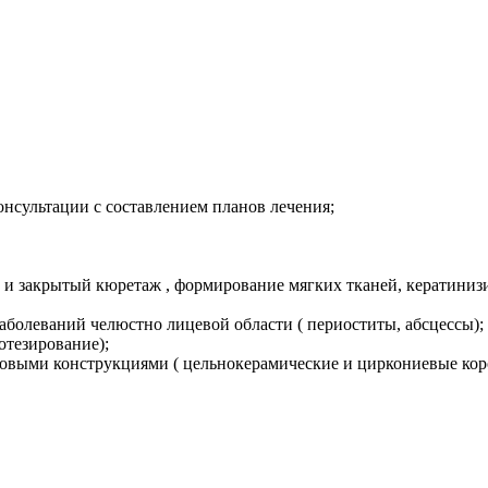
нсультации с составлением планов лечения;
 и закрытый кюретаж , формирование мягких тканей, кератиниз
аболеваний челюстно лицевой области ( периоститы, абсцессы);
отезирование);
ловыми конструкциями ( цельнокерамические и циркониевые кор