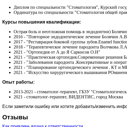
Диплом по специальности "Стоматология", Курский госу
Ординатура по специальности "Стоматология общей прак
Курсы повышения квалификации:
Острая боль и неотложная помощь в эндодонтии) Болячи
2016 - "Повторное эндодонтическое лечение Болячин А.В
2017 - "Реставрация боковой группы зубов.Enamel functio
2018 - "Терапевтическое лечение пародонта Волчкова Л.
2021 - "Ортопедия от А до Я Саркисов О.Н"
2021 - "Практическая ортопедия.Современные решения Б
2021 - "Заболевания пародонта .Консервативные и опер
2021 - "Планирование ортопедического лечения . КТ и М
2021 - "Искусство хируругического вышивания РОманен
Опыт работы:
2013-2021 - стоматолог-терапевт, ГБЗУ "Стоматологичес
2021 - стоматолог-терапевт, ВИДЕНТИС, город Москва
Если заметили ошибку или хотите добавить/изменить ин
Отзывы
Как привлечь врача к ответственности