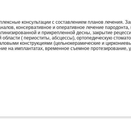
плексные консультации с составлением планов лечения. З
аналов, консервативное и оперативное лечение пародонта,
атинизированной и прикрепленной десны, закрытие рецесси
области ( периоститы, абсцессы), ортопедическую стомато
аловыми конструкциями (цельнокерамические и циркониевые
ние на имплантатах, временное съемное протезирование, у