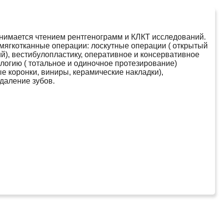
анимается чтением рентгенограмм и КЛКТ исследований.
 мягкотканные операции: лоскутные операции ( открытый
й), вестибулопластику, оперативное и консервативное
логию ( тотальное и одиночное протезирование)
 коронки, виниры, керамические накладки),
даление зубов.