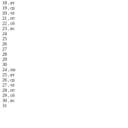
18 , вт
19 , ср
20 , чт
21 , пт
22 , сб
23 , вс
24
25
26
27
28
29
30
24 , пн
25 , вт
26 , ср
27 , чт
28 , пт
29 , сб
30 , вс
31