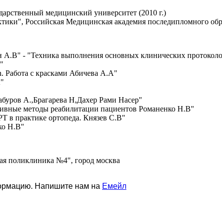
дарственный медицинский университет (2010 г.)
тики", Российская Медицинская академия последипломного образ
н А.В" - "Техника выполнения основных клинических протоколо
"
n. Работа с красками Абичева А.А"
А"
абуров А.,Брагарева Н,Дахер Рами Насер"
ативные методы реабилитации пациентов Романенко Н.В"
РТ в практике ортопеда. Князев С.В"
ко Н.В"
кая поликлиника №4", город москва
формацию. Напишите нам на
Емейл