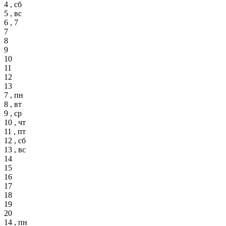
4 , сб
5 , вс
6 , 7
7
8
9
10
11
12
13
7 , пн
8 , вт
9 , ср
10 , чт
11 , пт
12 , сб
13 , вс
14
15
16
17
18
19
20
14 , пн