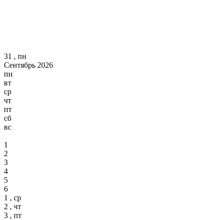
31 , пн
Сентябрь 2026
пн
вт
ср
чт
пт
сб
вс
1
2
3
4
5
6
1 , ср
2 , чт
3 , пт