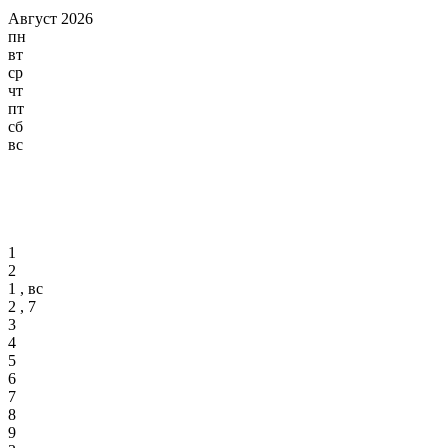
Август 2026
пн
вт
ср
чт
пт
сб
вс
1
2
1 , вс
2 , 7
3
4
5
6
7
8
9