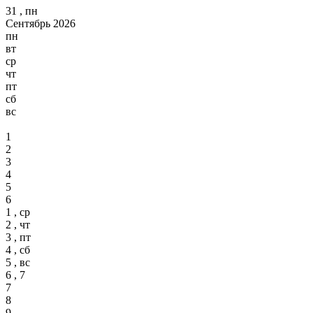
31 , пн
Сентябрь 2026
пн
вт
ср
чт
пт
сб
вс
1
2
3
4
5
6
1 , ср
2 , чт
3 , пт
4 , сб
5 , вс
6 , 7
7
8
9