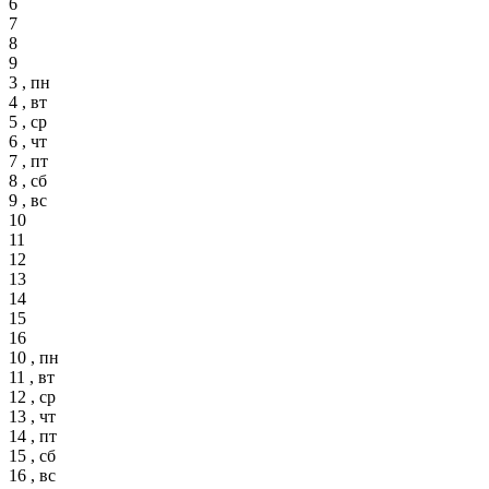
6
7
8
9
3 , пн
4 , вт
5 , ср
6 , чт
7 , пт
8 , сб
9 , вс
10
11
12
13
14
15
16
10 , пн
11 , вт
12 , ср
13 , чт
14 , пт
15 , сб
16 , вс