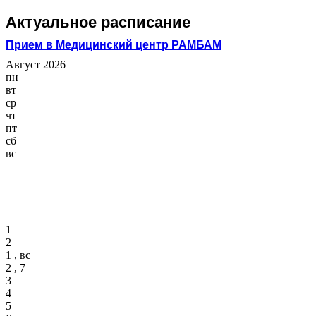
Актуальное расписание
Прием в Медицинский центр РАМБАМ
Август 2026
пн
вт
ср
чт
пт
сб
вс
1
2
1 , вс
2 , 7
3
4
5