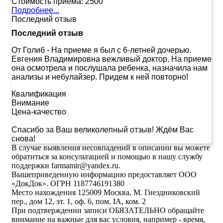
Стоимость приема:
2500
Подробнее...
Последний отзыв
Последний отзыв
От Голиб
-
На приеме я был с 6-летней дочерью.
Евгения Владимировна вежливый доктор. На приеме
она осмотрела и послушала ребенка, назначила нам
анализы и небулайзер. Придем к ней повторно!
Квалификация
Внимание
Цена-качество
Спасибо за Ваш великолепный отзыв! Ждём Вас
снова!
В случае выявления несовпадений в описании вы можете
обратиться за консультацией и помощью в нашу службу
поддержки farmamir@yandex.ru.
Вышеприведенную информацию предоставляет ООО
«ДокДок». ОГРН 1187746191380
Место нахождения 125009 Москва, М. Гнездниковский
пер., дом 12, эт. 1, оф. 6, пом. IA, ком. 2
При подтверждении записи ОБЯЗАТЕЛЬНО обращайте
внимание на важные для вас условия, например - время,