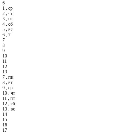
6
1 , ср
2 , чт
3 , пт
4 , сб
5 , вс
6 , 7
7
8
9
10
11
12
13
7 , пн
8 , вт
9 , ср
10 , чт
11 , пт
12 , сб
13 , вс
14
15
16
17