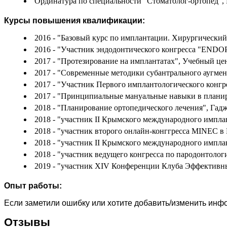
Ординатура по специальности "Стоматолог-ортопед", 
Курсы повышения квалификации:
2016 - "Базовый курс по имплантации. Хирургически
2016 - "Участник эндодонтического конгресса "END
2017 - "Протезирование на имплантатах", Учебный це
2017 - "Современные методики субантрального аугме
2017 - "Участник Первого имплантологического кон
2017 - "Принципиальные мануальные навыки в плани
2018 - "Планирование ортопедического лечения", Гаджи
2018 - "участник II Крымского международного импла
2018 - "участник второго онлайн-конггресса MINEC в
2018 - "участник II Крымского международного импла
2018 - "участник ведущего конгресса по пародонтологи
2019 - "участник XIV Конференции Клуба Эффективны
Опыт работы:
Если заметили ошибку или хотите добавить/изменить ин
Отзывы