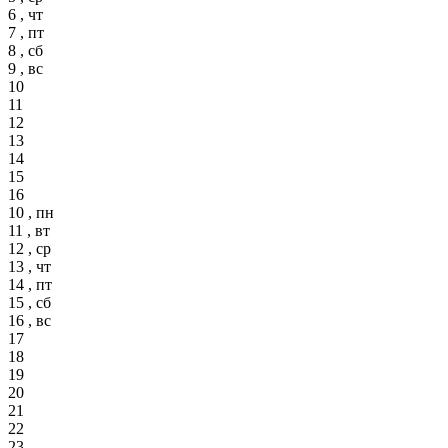
6 , чт
7 , пт
8 , сб
9 , вс
10
11
12
13
14
15
16
10 , пн
11 , вт
12 , ср
13 , чт
14 , пт
15 , сб
16 , вс
17
18
19
20
21
22
23