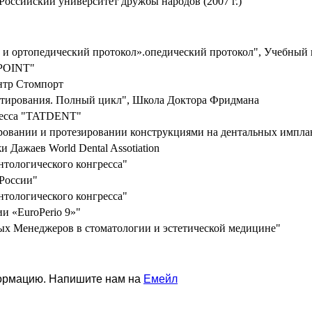
Росcийский университет дружбы народов (2007 г.)
й и ортопедический протокол».опедический протокол", Учебный
OPOINT"
нтр Стомпорт
нтирования. Полный цикл", Школа Доктора Фридмана
гресса "TATDENT"
ровании и протезировании конструкциями на дентальных импла
 Дажаев World Dental Assotiation
нтологического конгресса"
 России"
нтологического конгресса"
и «EuroPerio 9»"
х Менеджеров в стоматологии и эстетической медицине"
формацию. Напишите нам на
Емейл