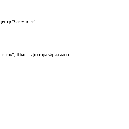
 центр "Стомпорт"
нтатах", Школа Доктора Фридмана