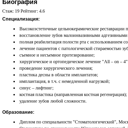
Биография
Стаж: 19 Рейтинг: 4.6
Специализация:
Высокоэстетичные цельнокерамические реставрации п
восстановление зубов малоинвазивными адгезивными 
полная реабилитация полости рта с использованием с
лечение пациентов с патологической стираемостью зуб
съемное и несъемное протезирование;
хирургическое и ортопедическое лечение "All – on – 4"
проведение хирургического лечения;
пластика десны в области имплантатов;
имплантация, в т.ч. с немедленной нагрузкой;
синус – лифтинг;
костная пластика (направленная костная регенерация);
удаление зубов любой сложности.
Образование:
Диплом по специальности "Стоматологический", Моско