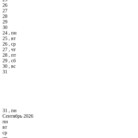
26
27
28
29
30
24 , пн
25 , вт
26 , ср
27 , чт
28 , пт
29 , сб
30 , вс
31
31 , пн
Сентябрь 2026
пн
вт
ср