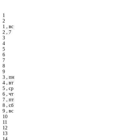
1
2
1 , вс
2 , 7
3
4
5
6
7
8
9
3 , пн
4 , вт
5 , ср
6 , чт
7 , пт
8 , сб
9 , вс
10
11
12
13
14