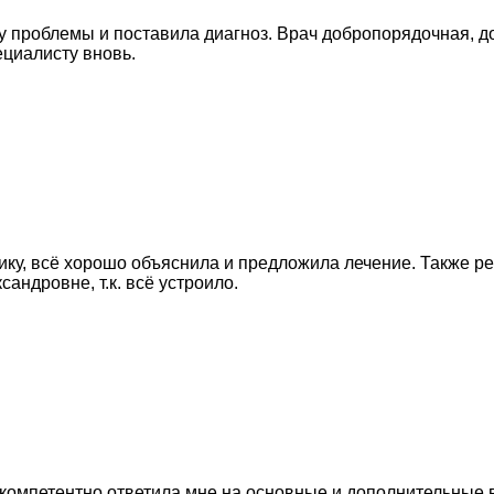
 проблемы и поставила диагноз. Врач добропорядочная, до
ециалисту вновь.
ку, всё хорошо объяснила и предложила лечение. Также р
андровне, т.к. всё устроило.
компетентно ответила мне на основные и дополнительные в