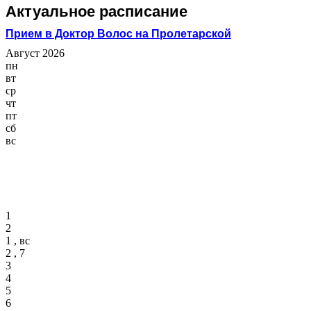
Актуальное расписание
Прием в Доктор Волос на Пролетарской
Август 2026
пн
вт
ср
чт
пт
сб
вс
1
2
1 , вс
2 , 7
3
4
5
6