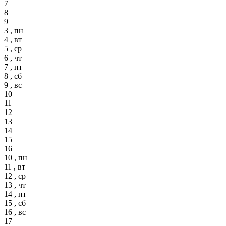
7
8
9
3 , пн
4 , вт
5 , ср
6 , чт
7 , пт
8 , сб
9 , вс
10
11
12
13
14
15
16
10 , пн
11 , вт
12 , ср
13 , чт
14 , пт
15 , сб
16 , вс
17