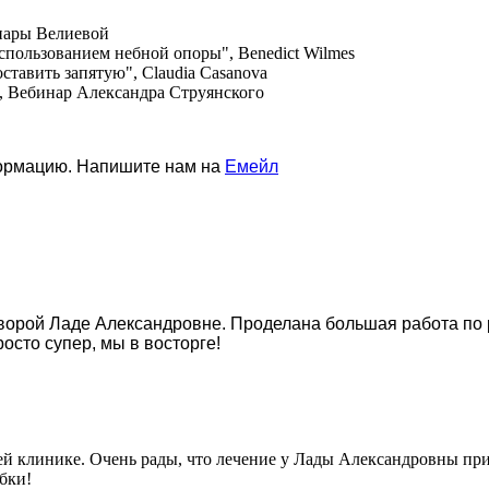
Инары Велиевой
спользованием небной опоры", Benedict Wilmes
оставить запятую", Claudia Casanova
, Вебинар Александра Струянского
формацию. Напишите нам на
Емейл
ворой Ладе Александровне. Проделана большая работа по р
осто супер, мы в восторге!
ей клинике. Очень рады, что лечение у Лады Александровны пр
бки!