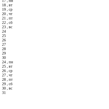
17 , пн
18 , вт
19 , ср
20 , чт
21 , пт
22 , сб
23 , вс
24
25
26
27
28
29
30
24 , пн
25 , вт
26 , ср
27 , чт
28 , пт
29 , сб
30 , вс
31