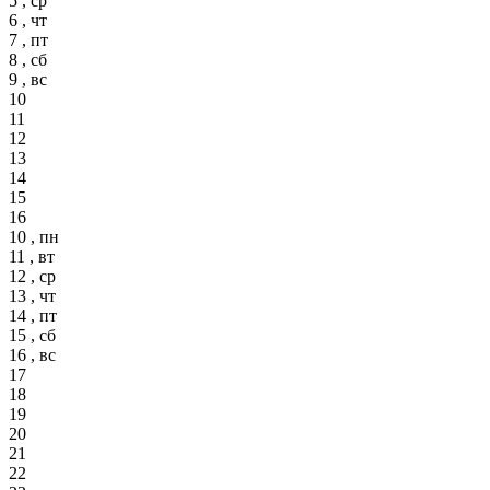
5 , ср
6 , чт
7 , пт
8 , сб
9 , вс
10
11
12
13
14
15
16
10 , пн
11 , вт
12 , ср
13 , чт
14 , пт
15 , сб
16 , вс
17
18
19
20
21
22