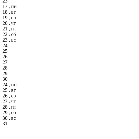
23
17 , пн
18 , вт
19 , ср
20 , чт
21 , пт
22 , сб
23 , вс
24
25
26
27
28
29
30
24 , пн
25 , вт
26 , ср
27 , чт
28 , пт
29 , сб
30 , вс
31