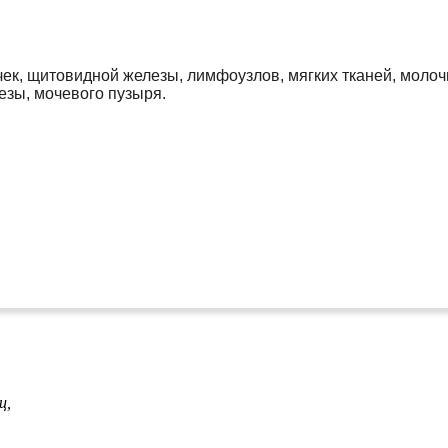
к, щитовидной железы, лимфоузлов, мягких тканей, молочн
зы, мочевого пузыря.
ц,