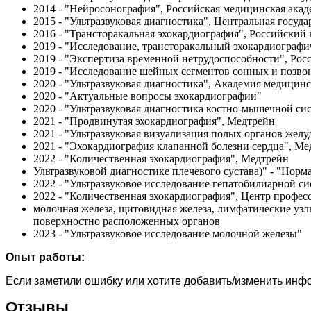
2014 - "Нейросонография", Российская медицинская ака
2015 - "Ультразвуковая диагностика", Центральная госу
2016 - "Трансторакальная эхокардиография", Российский
2019 - "Исследование, трансторакальный эхокардиограф
2019 - "Экспертиза временной нетрудоспособности", Ро
2019 - "Исследование шейных сегментов сонных и позво
2020 - "Ультразвуковая диагностика", Академия медицин
2020 - "Актуальные вопросы эхокардиографии"
2020 - "Ультразвуковая диагностика костно-мышечной с
2021 - "Продвинутая эхокардиография", Медтрейн
2021 - "Ультразвуковая визуализация полых органов же
2021 - "Эхокардиография клапанной болезни сердца", Ме
2022 - "Количественная эхокардиография", Медтрейн
Ультразвуковой диагностике плечевого сустава)" - "Норм
2022 - "Ультразвуковое исследование гепатобилиарной с
2022 - "Количественная эхокардиография", Центр профес
молочная железа, щитовидная железа, лимфатические узл
поверхностно расположенных органов
2023 - "Ультразвуковое исследование молочной железы"
Опыт работы:
Если заметили ошибку или хотите добавить/изменить ин
Отзывы