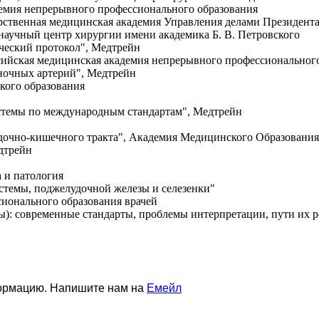
демия непрерывного профессионального образования
дарственная медицинская академия Управления делами Президент
 научный центр хирургии имени академика Б. В. Петровского
ический протокол", Медтрейн
ссийская медицинская академия непрерывного профессиональног
ночных артерий", Медтрейн
ского образования
истемы по международным стандартам", Медтрейн
лудочно-кишечного тракта", Академия Медицинского Образования
дтрейн
а и патология
истемы, поджелудочной железы и селезенки"
сионального образования врачей
ы): современные стандарты, проблемы интерпретации, пути их р
формацию. Напишите нам на
Емейл