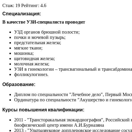
Стаж: 19 Рейтинг: 4.6
Специализация:
В качестве УЗИ-специалиста проводит
УЗД органов брюшной полости;
почки и мочевой пузырь;
предстательная железа;
мягкие ткани;
мошонка;
щитовидная железа;
молочная железа;
УЗИ в гинекологии – трансвагинальный и трансабдомин
фолликулогинез.
Образование:
Диплом по специальности "Лечебное дело", Первый Моск
Ординатура по специальности "Акушерство и гинекологи
Курсы повышения квалификации:
2011 - "Трансторакальная эхокардиография", Российски
биофизический центр имени А.И.Бурназяна
2013 - "Ультразвуковое допплеровское исследование сос