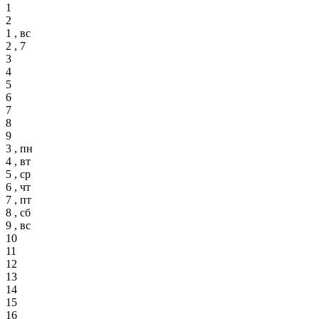
1
2
1 , вс
2 , 7
3
4
5
6
7
8
9
3 , пн
4 , вт
5 , ср
6 , чт
7 , пт
8 , сб
9 , вс
10
11
12
13
14
15
16