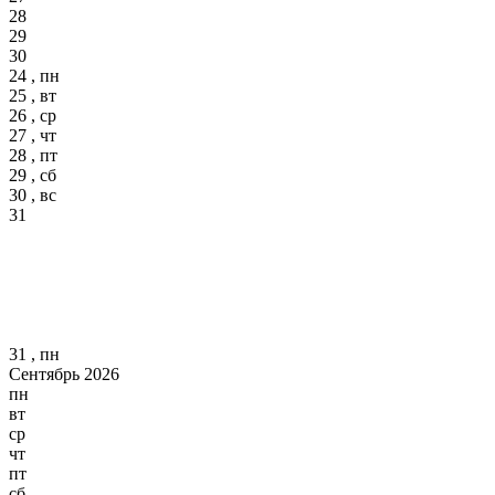
28
29
30
24 , пн
25 , вт
26 , ср
27 , чт
28 , пт
29 , сб
30 , вс
31
31 , пн
Сентябрь 2026
пн
вт
ср
чт
пт
сб