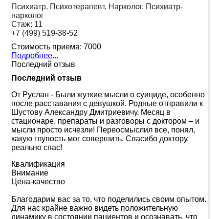
Психиатр, Психотерапевт, Нарколог, Психиатр-
нарколог
Стаж:
11
+7 (499) 519-38-52
Стоимость приема:
7000
Подробнее...
Последний отзыв
Последний отзыв
От Руслан
-
Были жуткие мысли о суициде, особенно
после расставания с девушкой. Родные отправили к
Шустову Александру Дмитриевичу. Месяц в
стационаре, препараты и разговоры с доктором – и
мысли просто исчезли! Переосмыслил все, понял,
какую глупость мог совершить. Спасибо доктору,
реально спас!
Квалификация
Внимание
Цена-качество
Благодарим вас за то, что поделились своим опытом.
Для нас крайне важно видеть положительную
динамику в состоянии пациентов и осознавать, что