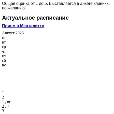
Общая оценка от 1 до 5. Выставляется в анкете клиники,
по желанию.
Актуальное расписание
Прием в Менталитто
Август 2026
пн
вт
ср
чт
пт
сб
вс
1
2
1 , вс
2 , 7
3