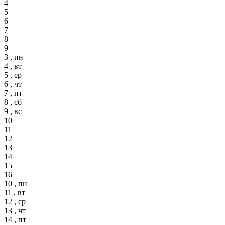
4
5
6
7
8
9
3 , пн
4 , вт
5 , ср
6 , чт
7 , пт
8 , сб
9 , вс
10
11
12
13
14
15
16
10 , пн
11 , вт
12 , ср
13 , чт
14 , пт