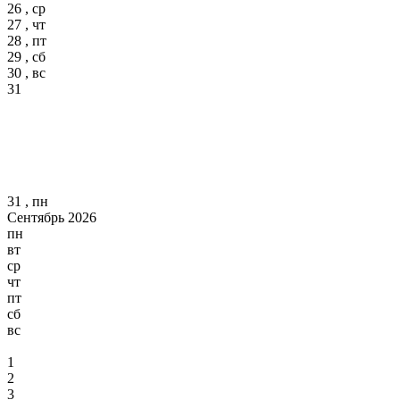
26 , ср
27 , чт
28 , пт
29 , сб
30 , вс
31
31 , пн
Сентябрь 2026
пн
вт
ср
чт
пт
сб
вс
1
2
3