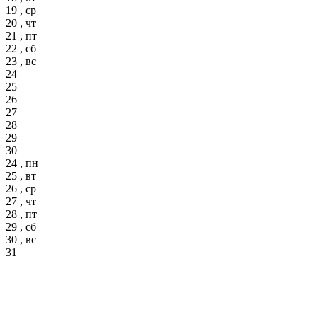
19 , ср
20 , чт
21 , пт
22 , сб
23 , вс
24
25
26
27
28
29
30
24 , пн
25 , вт
26 , ср
27 , чт
28 , пт
29 , сб
30 , вс
31