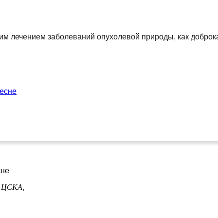
им лечением заболеваний опухолевой природы, как доброка
ресне
сне
,
ЦСКА,