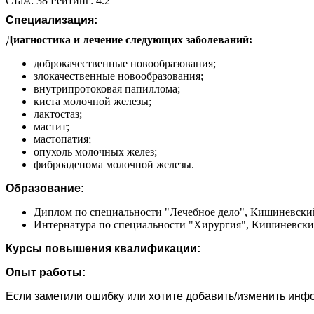
Стаж: 38 Рейтинг: 4.2
Специализация:
Диагностика и лечение следующих заболеваний:
доброкачественные новообразования;
злокачественные новообразования;
внутрипротоковая папиллома;
киста молочной железы;
лактостаз;
мастит;
мастопатия;
опухоль молочных желез;
фиброаденома молочной железы.
Образование:
Диплом по специальности "Лечебное дело", Кишиневский
Интернатура по специальности "Хирургия", Кишиневский
Курсы повышения квалификации:
Опыт работы:
Если заметили ошибку или хотите добавить/изменить ин