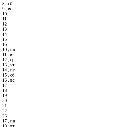
8 , сб
9 , вс
10
11
12
13
14
15
16
10 , пн
11 , вт
12 , ср
13 , чт
14 , пт
15 , сб
16 , вс
17
18
19
20
21
22
23
17 , пн
18 , вт