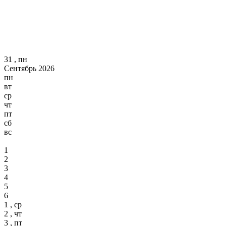
31 , пн
Сентябрь 2026
пн
вт
ср
чт
пт
сб
вс
1
2
3
4
5
6
1 , ср
2 , чт
3 , пт