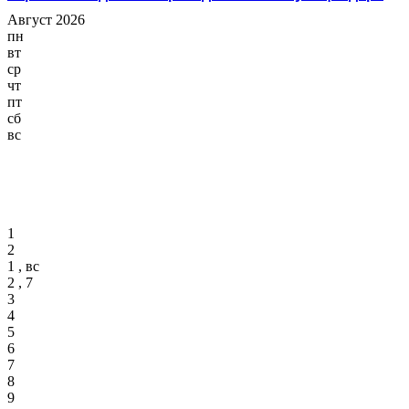
Август 2026
пн
вт
ср
чт
пт
сб
вс
1
2
1 , вс
2 , 7
3
4
5
6
7
8
9