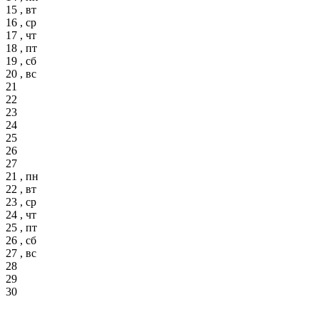
15 , вт
16 , ср
17 , чт
18 , пт
19 , сб
20 , вс
21
22
23
24
25
26
27
21 , пн
22 , вт
23 , ср
24 , чт
25 , пт
26 , сб
27 , вс
28
29
30