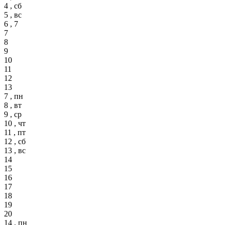
4 , сб
5 , вс
6 , 7
7
8
9
10
11
12
13
7 , пн
8 , вт
9 , ср
10 , чт
11 , пт
12 , сб
13 , вс
14
15
16
17
18
19
20
14 , пн