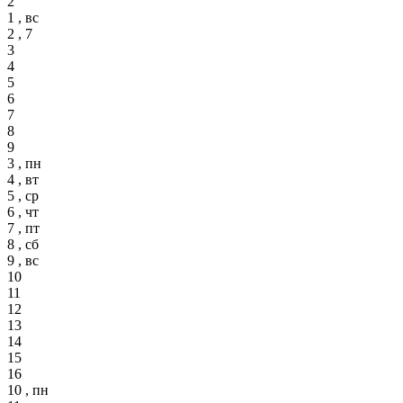
2
1 , вс
2 , 7
3
4
5
6
7
8
9
3 , пн
4 , вт
5 , ср
6 , чт
7 , пт
8 , сб
9 , вс
10
11
12
13
14
15
16
10 , пн