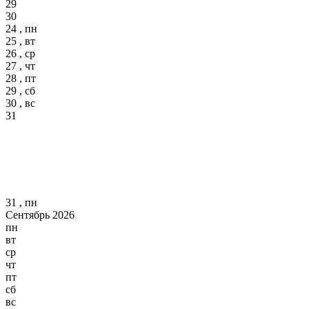
29
30
24 , пн
25 , вт
26 , ср
27 , чт
28 , пт
29 , сб
30 , вс
31
31 , пн
Сентябрь 2026
пн
вт
ср
чт
пт
сб
вс