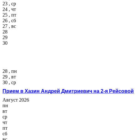
23 , ср
24 , чт
25 , пт
26 , сб
27 , вс
28
29
30
28 , пн
29 , вт
30 , ср
Прием в Хазин Андрей Дмитриевич на 2-я Рейсовой
Август 2026
пн
вт
ср
чт
пт
сб
вс