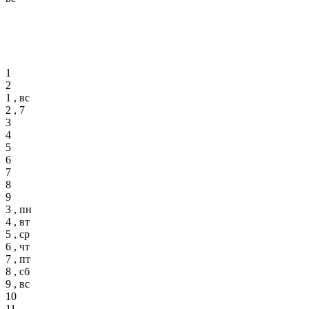
1
2
1 , вс
2 , 7
3
4
5
6
7
8
9
3 , пн
4 , вт
5 , ср
6 , чт
7 , пт
8 , сб
9 , вс
10
11